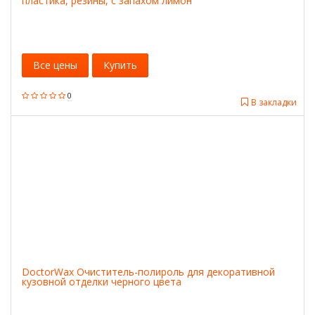
пластика, резины, с запахом лимон
Все цены
Купить
0
В закладки
DoctorWax Очиститель-полироль для декоративной
кузовной отделки черного цвета