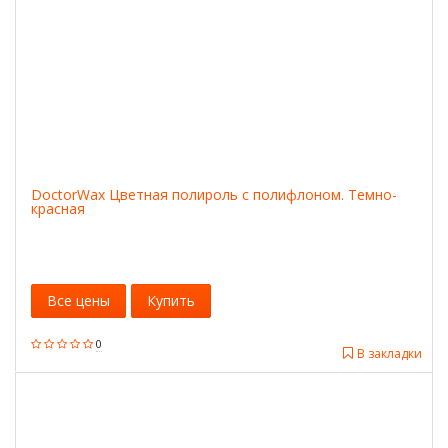
DoctorWax Цветная полироль с полифлоном. Темно-
красная
Все цены
Купить
0
В закладки