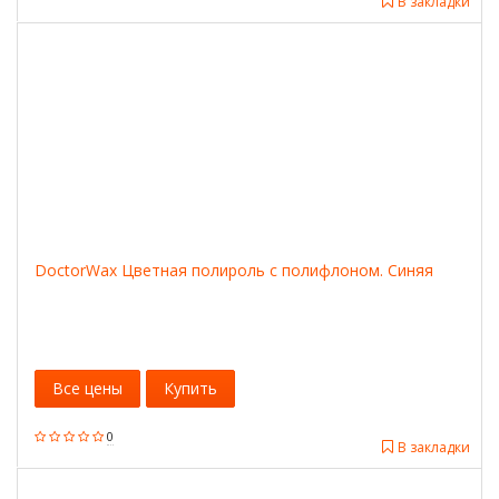
В закладки
DoctorWax Цветная полироль с полифлоном. Синяя
Все цены
Купить
0
В закладки