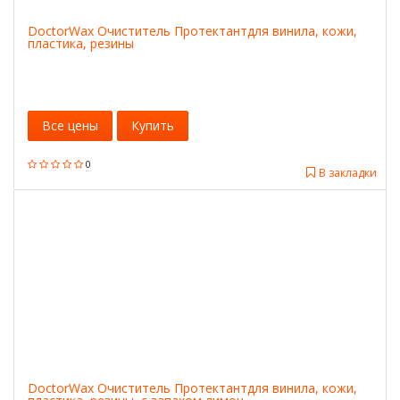
DoctorWax Очиститель Протектантдля винила, кожи,
пластика, резины
Все цены
Купить
0
В закладки
DoctorWax Очиститель Протектантдля винила, кожи,