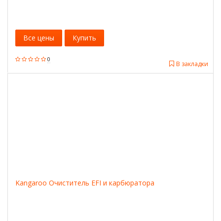
Все цены
Купить
0
В закладки
Kangaroo Очиститель EFI и карбюратора