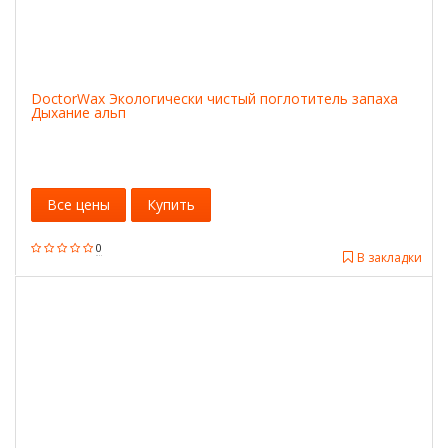
DoctorWax Экологически чистый поглотитель запаха
Дыхание альп
Все цены
Купить
0
В закладки