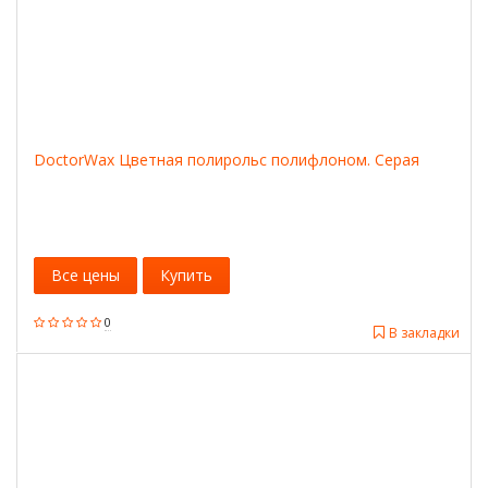
DoctorWax Цветная полирольс полифлоном. Серая
Все цены
Купить
0
В закладки