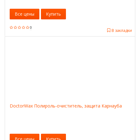
Все цены
Купить
0
В закладки
DoctorWax Полироль-очиститель, защита Карнауба
Все цены
Купить