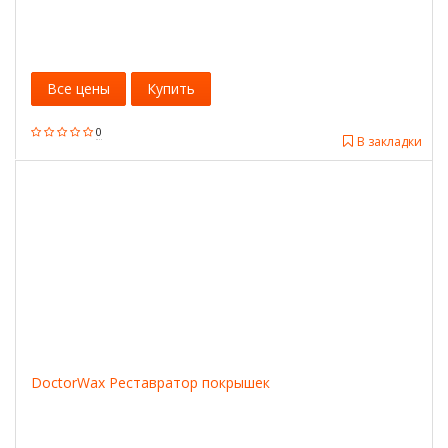
Все цены
Купить
0
В закладки
DoctorWax Реставратор покрышек