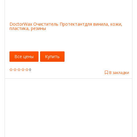
DoctorWax Очиститель Протектантдля винила, кожи,
пластика, резины
Все цены
Купить
0
В закладки