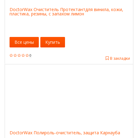
DoctorWax Очиститель Протектантдля винила, кожи,
пластика, резины, с запахом лимон
Все цены
Купить
0
В закладки
DoctorWax Полироль-очиститель, защита Карнауба