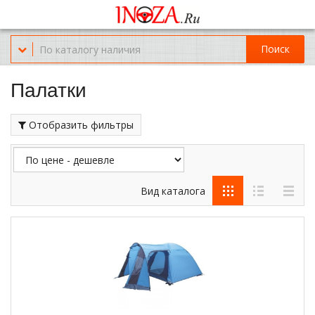
Офис обслуживания г.Краснодар (KRD) Куликова Поля 2 (магазин
Нож-мясо)
Поиск
8-(967)-300-69-11
Палатки
Отобразить фильтры
Вид каталога