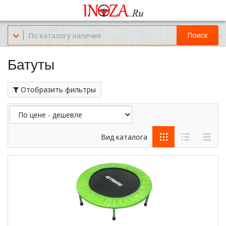
Офис обслуживания г.Краснодар (KRD) Куликова Поля 2 (магазин
Нож-мясо)
Поиск
8-(967)-300-69-11
Батуты
Отобразить фильтры
Вид каталога