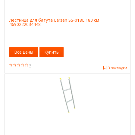
Лестница для батута Larsen SS-018L 183 см
4690222034448
Все цены
Купить
0
В закладки