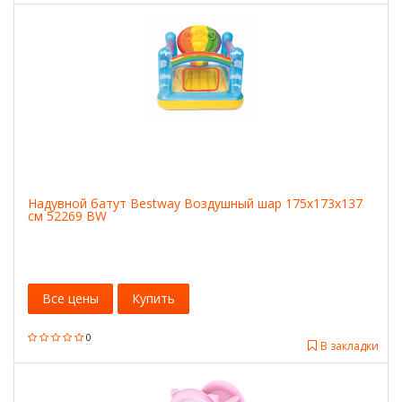
Надувной батут Bestway Воздушный шар 175х173х137
см 52269 BW
Все цены
Купить
0
В закладки