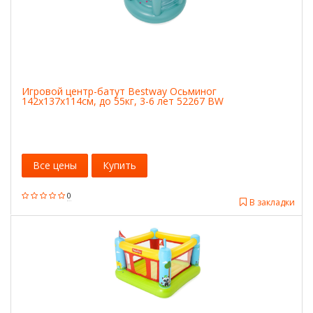
Игровой центр-батут Bestway Осьминог
142х137х114см, до 55кг, 3-6 лет 52267 BW
Все цены
Купить
0
В закладки