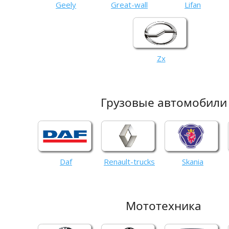
Geely
Great-wall
Lifan
Zx
Грузовые автомобили
Daf
Renault-trucks
Skania
Мототехника