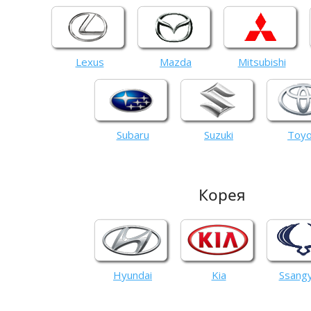
Lexus
Mazda
Mitsubishi
Subaru
Suzuki
Toyo
Корея
Hyundai
Kia
Ssang