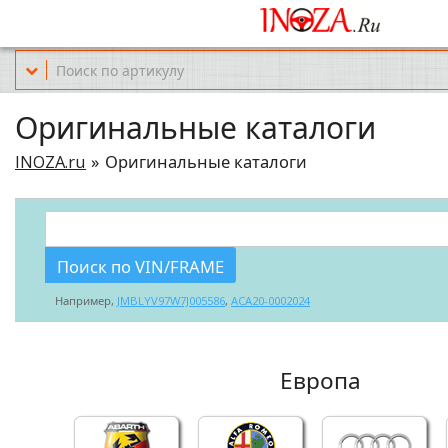
Офис обслуживания г.Краснодар (KRD) Куликова Поля 2 (магазин Но
Оригинальные каталоги
INOZA.ru
Оригинальные каталоги
Поиск по VIN/FRAME
Например,
JMBLYV97W7J005586
,
ACA20-0002024
Европа