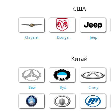
США
Chrysler
Dodge
Jeep
Китай
Baw
Byd
Chery