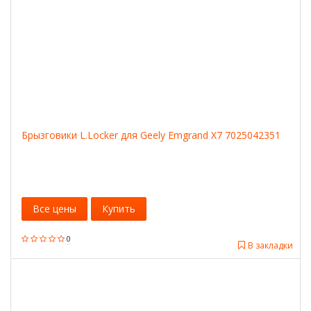
Брызговики L.Locker для Geely Emgrand X7 7025042351
Все цены
Купить
0
В закладки