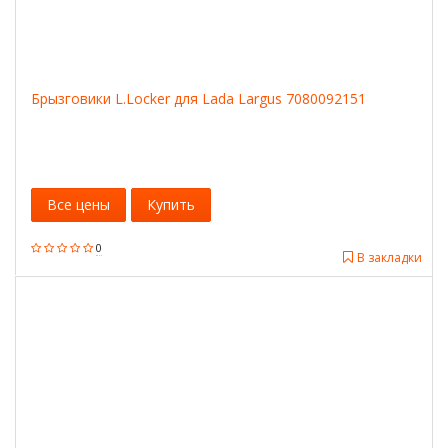
Брызговики L.Locker для Lada Largus 7080092151
Все цены
Купить
0
В закладки