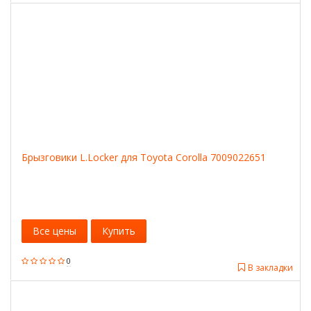
Брызговики L.Locker для Toyota Сorolla 7009022651
Все цены
Купить
0
В закладки