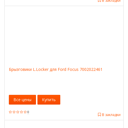
В закладки
Брызговики L.Locker для Ford Focus 7002022461
Все цены
Купить
0
В закладки