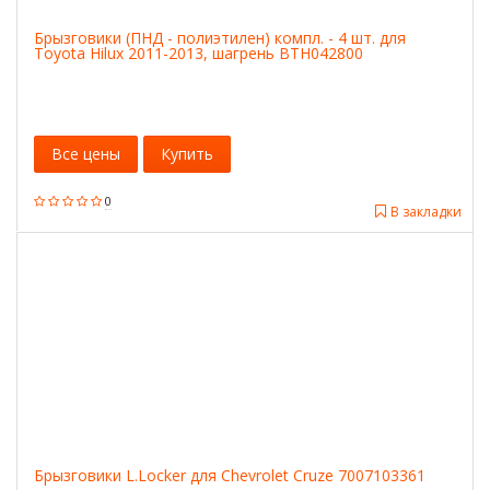
Брызговики (ПНД - полиэтилен) компл. - 4 шт. для
Toyota Hilux 2011-2013, шагрень BTH042800
Все цены
Купить
0
В закладки
Брызговики L.Locker для Chevrolet Cruze 7007103361