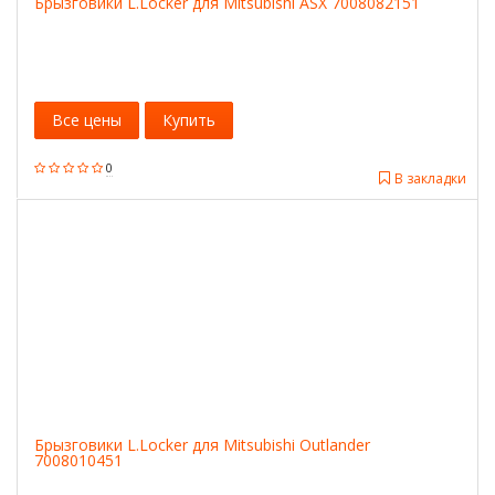
Брызговики L.Locker для Mitsubishi ASХ 7008082151
Все цены
Купить
0
В закладки
Брызговики L.Locker для Mitsubishi Outlander
7008010451