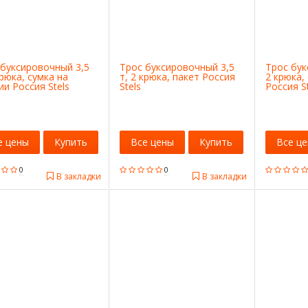
 буксировочный 3,5
Трос буксировочный 3,5
Трос бук
крюка, сумка на
т, 2 крюка, пакет Россия
2 крюка,
и Россия Stels
Stels
Россия S
е цены
Купить
Все цены
Купить
Все ц
0
0
В закладки
В закладки