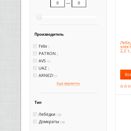
—
Производитель
Лебе
Felix
элект
1
2,2 т
PATRON
2
AVS
15
UAZ
2
Вс
ARNEZI
31
Еще варианты
Тип
Лебёдки
138
Домкраты
546