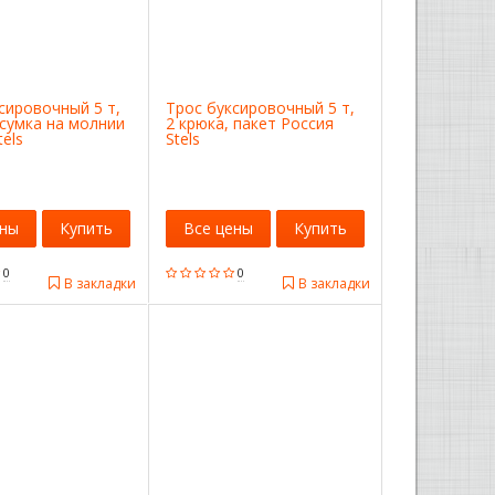
сировочный 5 т,
Трос буксировочный 5 т,
 сумка на молнии
2 крюка, пакет Россия
tels
Stels
ены
Купить
Все цены
Купить
0
0
В закладки
В закладки