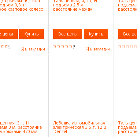
дка рычажная, тяга
Таль цепная, 0,5 т, H
Таль цеп
подъем 0,8 т,
подъема 2,5 м,
подъема 
ное храповое колесо
расстояние между
расстоя
x
крюками 240 мм Sparta
крюками 
е цены
Купить
Все цены
Купить
Все ц
0
0
В закладки
В закладки
цепная, 3 т, H
Лебедка автомобильная
Таль цепн
ема 3 м, расстояние
электрическая 3,6 т, 12 В
подъема 
у крюками 470 мм
Denzel
расстоя
a
крюками 