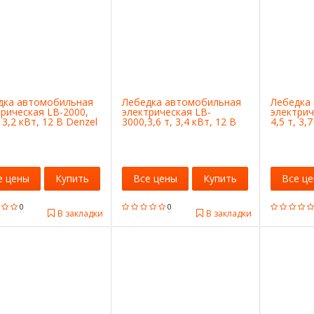
дка автомобильная
Лебедка автомобильная
Лебедка
рическая LB-2000,
электрическая LB-
электрич
, 3,2 кВт, 12 В Denzel
3000,3,6 т, 3,4 кВт, 12 В
4,5 т, 3,
Denzel
е цены
Купить
Все цены
Купить
Все ц
0
0
В закладки
В закладки