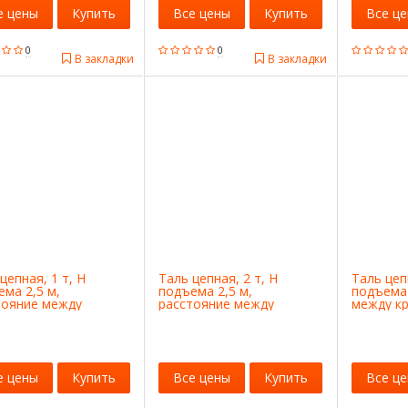
е цены
Купить
Все цены
Купить
Все ц
0
0
В закладки
В закладки
цепная, 1 т, H
Таль цепная, 2 т, H
Таль цеп
ма 2,5 м,
подъема 2,5 м,
подъема 
тояние между
расстояние между
между к
ми 300 мм Matrix
крюками 380 мм Matrix
Matrix
е цены
Купить
Все цены
Купить
Все ц