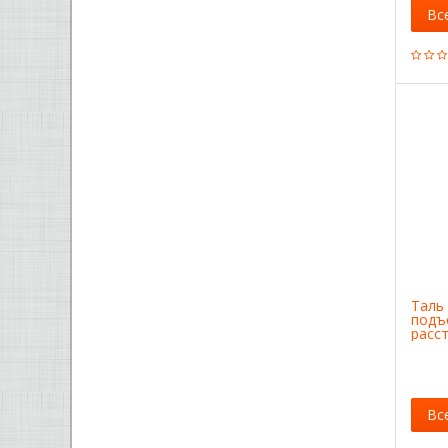
Вс
Таль 
подъе
расс
крюка
Вс