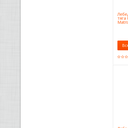
Лебе
тяга 
Matri
Вс