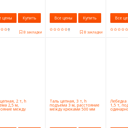
е цены
Купить
Все цены
Купить
Все ц
0
0
В закладки
В закладки
цепная, 2 т, h
Таль цепная, 3 т, h
Лебедка 
ма 2,5 м,
подъема 3 м, расстояние
1,5 т, по
тояние между
между крюками 500 мм
одинарн
ми 400 мм Stels
Stels
колесо S