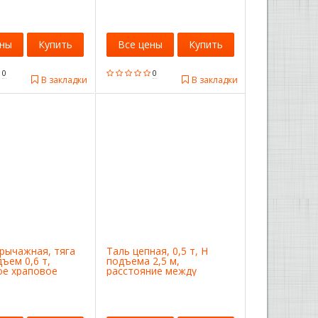
ены
Купить
Все цены
Купить
0
0
В закладки
В закладки
рычажная, тяга
Таль цепная, 0,5 т, H
дъем 0,6 т,
подъема 2,5 м,
ое храповое
расстояние между
parta
крюками 240 мм Matrix