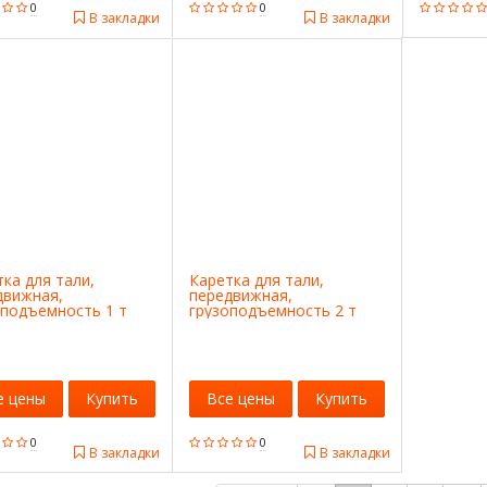
0
0
В закладки
В закладки
ка для тали,
Каретка для тали,
движная,
передвижная,
оподъемность 1 т
грузоподъемность 2 т
x
Matrix
е цены
Купить
Все цены
Купить
0
0
В закладки
В закладки