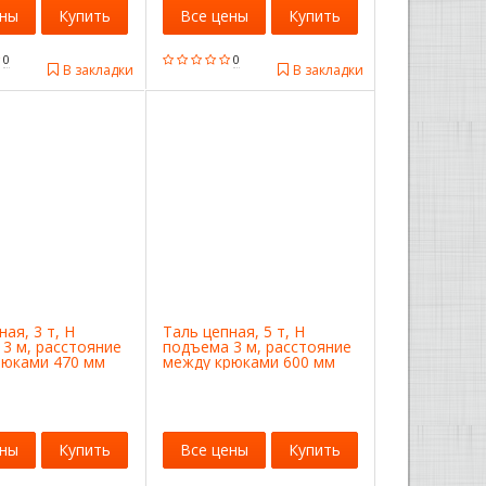
ены
Купить
Все цены
Купить
0
0
В закладки
В закладки
ная, 3 т, H
Таль цепная, 5 т, H
3 м, расстояние
подъема 3 м, расстояние
рюками 470 мм
между крюками 600 мм
Matrix
ены
Купить
Все цены
Купить