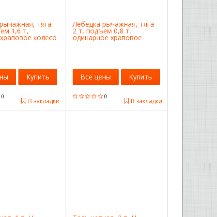
рычажная, тяга
Лебедка рычажная, тяга
ем 1,6 т,
2 т, подъем 0,8 т,
 храповое колесо
одинарное храповое
колесо Matrix
ены
Купить
Все цены
Купить
0
0
В закладки
В закладки