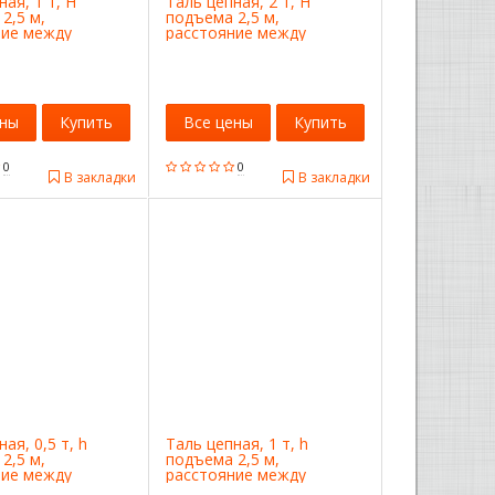
ная, 1 т, H
Таль цепная, 2 т, H
2,5 м,
подъема 2,5 м,
ние между
расстояние между
300 мм Sparta
крюками 380 мм Sparta
ены
Купить
Все цены
Купить
0
0
В закладки
В закладки
ая, 0,5 т, h
Таль цепная, 1 т, h
2,5 м,
подъема 2,5 м,
ние между
расстояние между
350 мм Stels
крюками 350 мм Stels