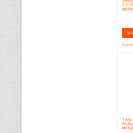
Лебе
2 т, 
двой
Matri
Вс
Таль 
подъ
межд
Spart