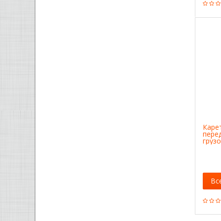
Карет
пере
груз
Matri
Вс