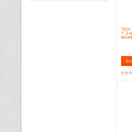
Трос
т, 2 
молни
Вс