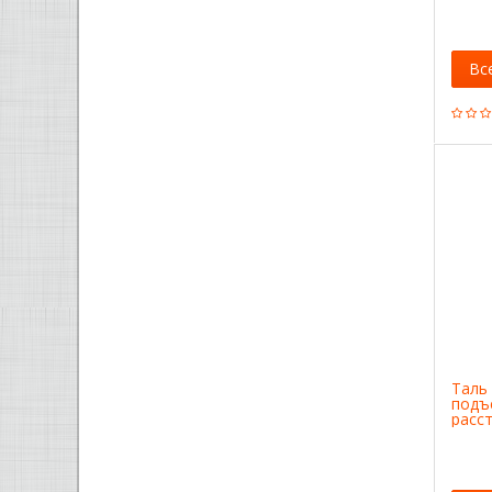
Вс
Таль 
подъе
расс
крюка