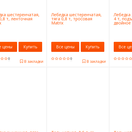
дка шестеренчатая,
Лебедка шестеренчатая,
Лебедка 
0,8 т, ленточная
тяга 0,8 т, тросовая
4 т, подъ
x
Matrix
двойное
Matrix
е цены
Купить
Все цены
Купить
Все ц
0
0
В закладки
В закладки