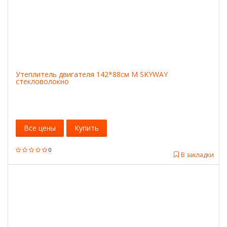
Утеплитель двигателя 142*88см M SKYWAY
стекловолокно
Все цены
Купить
0
В закладки