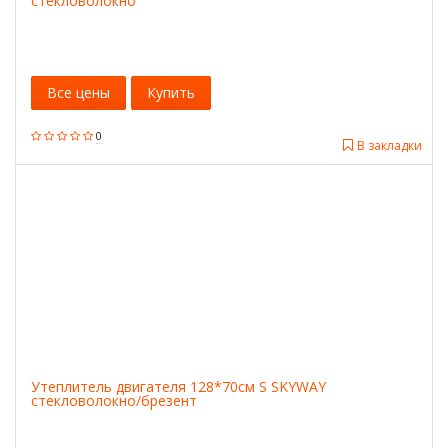
стекловолокно
Все цены
Купить
0
В закладки
Утеплитель двигателя 128*70см S SKYWAY
стекловолокно/брезент