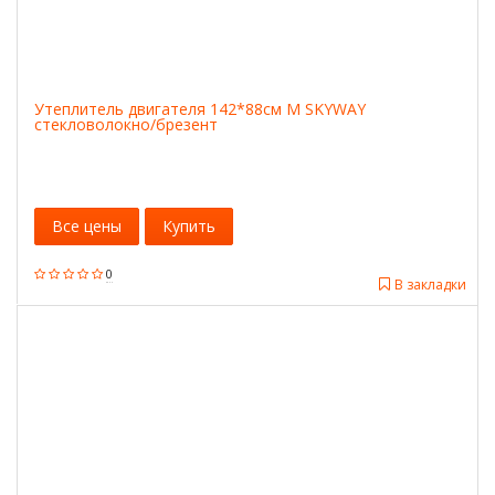
Утеплитель двигателя 142*88см M SKYWAY
стекловолокно/брезент
Все цены
Купить
0
В закладки