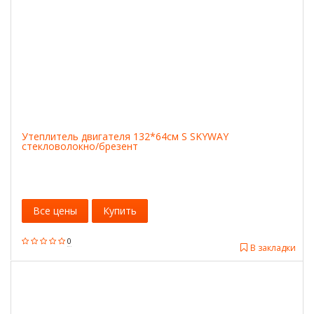
Утеплитель двигателя 132*64см S SKYWAY
стекловолокно/брезент
Все цены
Купить
0
В закладки