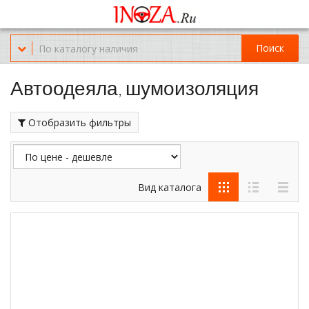
Офис обслуживания г.Краснодар (KRD) Куликова Поля 2 (магазин
Нож-мясо)
Поиск
8-(967)-300-69-11
Автоодеяла, шумоизоляция
Отобразить фильтры
Вид каталога