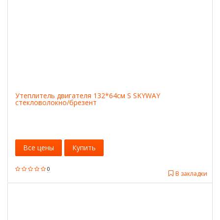
Утеплитель двигателя 132*64см S SKYWAY
стекловолокно/брезент
Все цены
Купить
0
В закладки