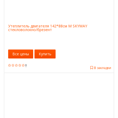
Утеплитель двигателя 142*88см M SKYWAY
стекловолокно/брезент
Все цены
Купить
0
В закладки