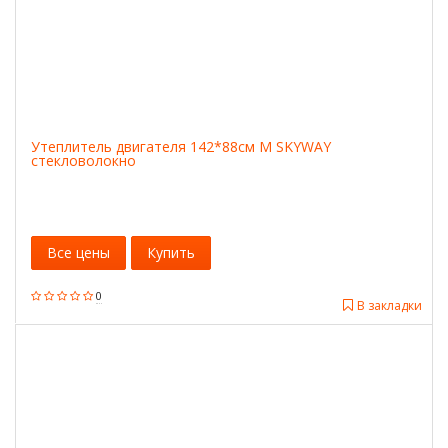
Утеплитель двигателя 142*88см M SKYWAY
стекловолокно
Все цены
Купить
0
В закладки