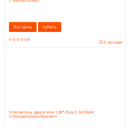
стекловолокно
Все цены
Купить
0
В закладки
Утеплитель двигателя 128*70см S SKYWAY
стекловолокно/брезент