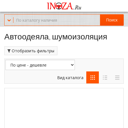
Офис обслуживания г.Краснодар (KRD) Куликова Поля 2 (магазин
Нож-мясо)
Поиск
8-(967)-300-69-11
Автоодеяла, шумоизоляция
Отобразить фильтры
Вид каталога