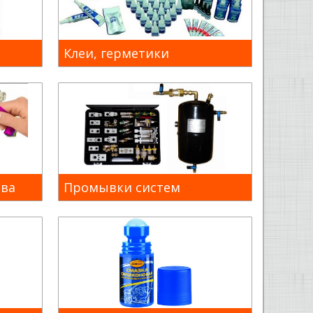
Клеи, герметики
ова
Промывки систем