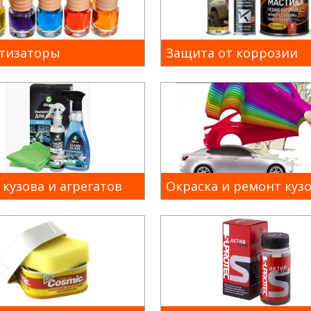
тизаторы
Защита от коррозии
кузова и агрегатов
Окраска и ремонт куз