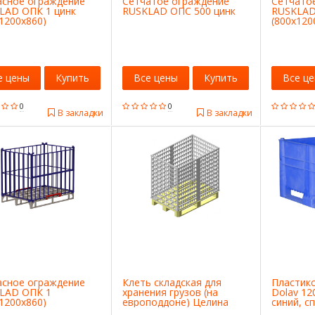
асное ограждение
Сетчатое ограждение
Сетчато
LAD ОПК 1 цинк
RUSKLAD ОПС 500 цинк
RUSKLAD
1200x860)
(800x120
е цены
Купить
Все цены
Купить
Все ц
0
0
В закладки
В закладки
асное ограждение
Клеть складская для
Пластик
LAD ОПК 1
хранения грузов (на
Dolav 12
1200x860)
европоддоне) Целина
синий, с
11201