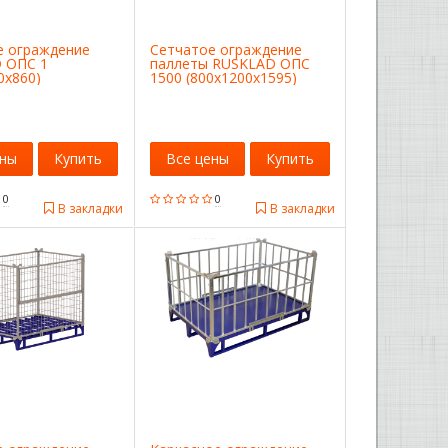
е ограждение
Сетчатое ограждение
 ОПС 1
паллеты RUSKLAD ОПС
0x860)
1500 (800х1200х1595)
ены
Купить
Все цены
Купить
0
0
В закладки
В закладки