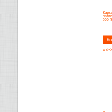
Карк
палл
500 (
Вс