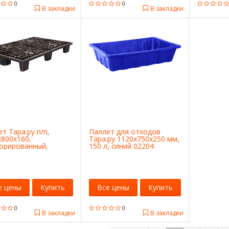
0
0
В закладки
В закладки
т Тара.ру п/п,
Паллет для отходов
x800х160,
Тара.ру 1120x750x250 мм,
орированный,
150 л, синий 02204
ываемый, на 9-х
ах, черный 12748
е цены
Купить
Все цены
Купить
0
0
В закладки
В закладки