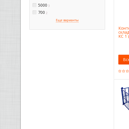
5000
3
700
2
Еще варианты
Конт
скла
КС 1 
Вс