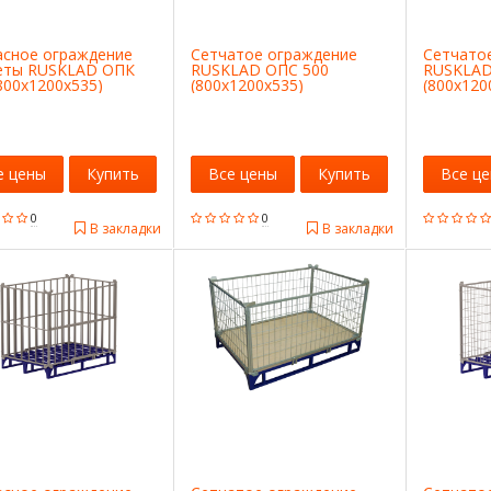
асное ограждение
Сетчатое ограждение
Сетчато
еты RUSKLAD ОПК
RUSKLAD ОПС 500
RUSKLAD
800х1200х535)
(800x1200x535)
(800x120
е цены
Купить
Все цены
Купить
Все ц
0
0
В закладки
В закладки