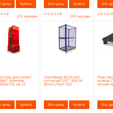
е цены
Купить
Все цены
Купить
Все ц
0
0
В закладки
В закладки
питель для паллет
Контейнер RUSKLAD
Пластик
MAT Greenline
сетчатый ОПС 1800 М
ножках 
800x150, на 25
(810х1210х1720)
легкий ч
ет 152101
е цены
Купить
Все цены
Купить
Все ц