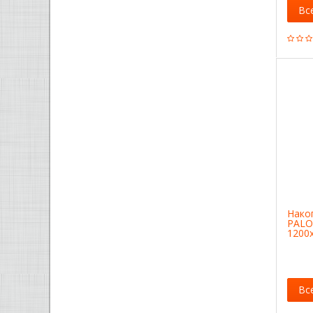
Вс
Нако
PALO
1200x
палл
Вс