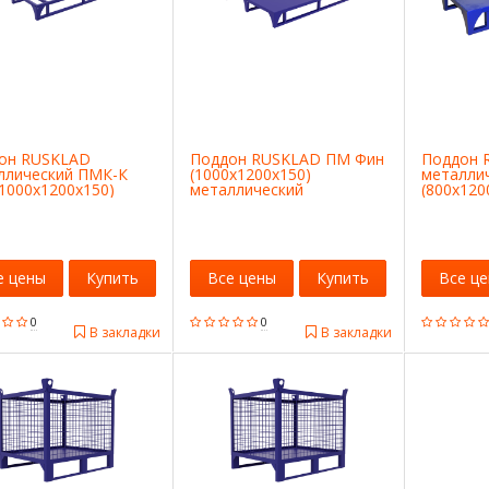
он RUSKLAD
Поддон RUSKLAD ПМ Фин
Поддон 
ллический ПМК-К
(1000х1200х150)
металли
1000х1200х150)
металлический
(800x120
е цены
Купить
Все цены
Купить
Все ц
0
0
В закладки
В закладки