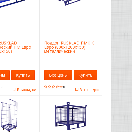
RUSKLAD
Поддон RUSKLAD ПМК К
ческий ПМ Евро
Евро (800x1200x150)
0x150)
металлический
ены
Купить
Все цены
Купить
0
0
В закладки
В закладки