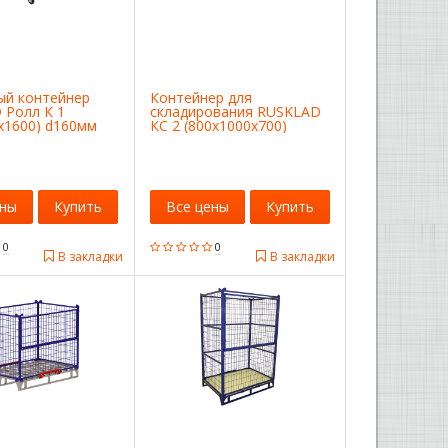
ый контейнер
Контейнер для
 Ролл К 1
складирования RUSKLAD
х1600) d160мм
КС 2 (800х1000х700)
ены
Купить
Все цены
Купить
0
0
В закладки
В закладки