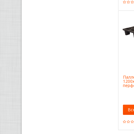
Палле
1200
перф
вклад
ножк
Вс