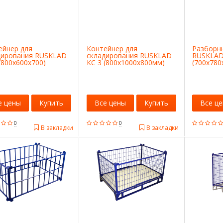
ейнер для
Контейнер для
Разборн
дирования RUSKLAD
складирования RUSKLAD
RUSKLAD
(800х600х700)
КС 3 (800х1000х800мм)
(700х780
е цены
Купить
Все цены
Купить
Все ц
0
0
В закладки
В закладки