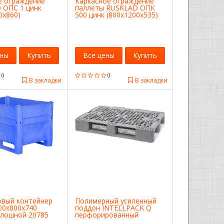
е ограждение
Каркасное ограждение
 ОПС 1 цинк
паллеты RUSKLAD ОПК
0x860)
500 цинк (800х1200х535)
ены
Купить
Все цены
Купить
0
0
В закладки
В закладки
овый контейнер
Полимерный усиленный
00х800х740
поддон INTELLPACK Q
плошной 20785
перфорированный
1200x800x150