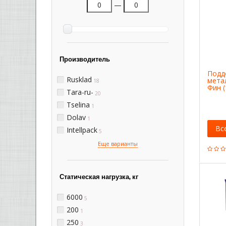
—
Производитель
Подд
Rusklad
мета
18
Фин (
Tara-ru-
20
Tselina
1
Dolav
1
Вс
Intellpack
5
Еще варианты
Статическая нагрузка, кг
6000
5
200
1
250
3