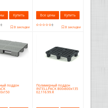
02.105.91.С3
ены
Купить
Все цены
Купить
0
0
В закладки
В закладки
ный поддон
Полимерный поддон
ACK
INTELLPACK 800x600x135
00x150
02.116.99.R
.PEF.S