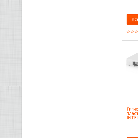
Вс
Гиги
плас
INTE
02.11