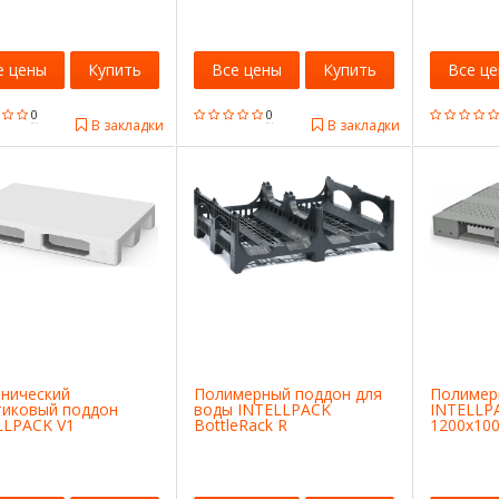
е цены
Купить
Все цены
Купить
Все ц
0
0
В закладки
В закладки
енический
Полимерный поддон для
Полимер
тиковый поддон
воды INTELLPACK
INTELLP
LLPACK V1
BottleRack R
1200x10
0F.10.PE
1200x1000x380
02.114.91
02.107.99.С8