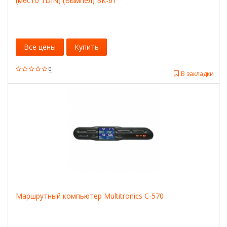
(место 1DIN) (Вымпел) БК-61
Все цены
Купить
0
В закладки
Маршрутный компьютер Multitronics C-570