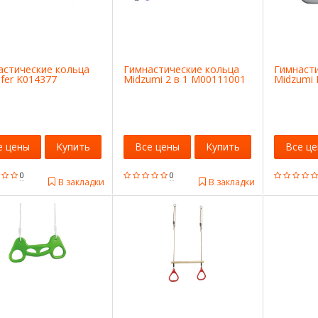
астические кольца
Гимнастические кольца
Гимнаст
fer K014377
Midzumi 2 в 1 M00111001
Midzumi
е цены
Купить
Все цены
Купить
Все ц
0
0
В закладки
В закладки