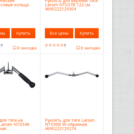
ические
Рукоять для верхней тяги
ссовые кольца
Larsen NT037B 122 см
4690222129304
ены
Купить
Все цены
Купить
0
0
В закладки
В закладки
для тяги на
Рукоять для тяги Larsen
Larsen NT034R
NT030B W-образная
ная
4690222129274
129281