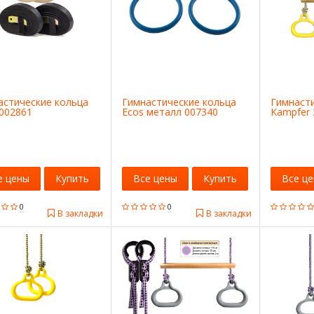
астические кольца
Гимнастические кольца
Гимнаст
 002861
Ecos металл 007340
Kampfer 
е цены
Купить
Все цены
Купить
Все ц
0
0
В закладки
В закладки