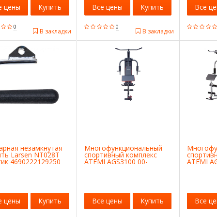
е цены
Купить
Все цены
Купить
Все ц
0
0
В закладки
В закладки
арная незамкнутая
Многофункциональный
Многофу
ять Larsen NT028T
спортивный комплекс
спортив
тик 4690222129250
ATEMI AGS3100 00-
ATEMI A
00004642
0000002
е цены
Купить
Все цены
Купить
Все ц