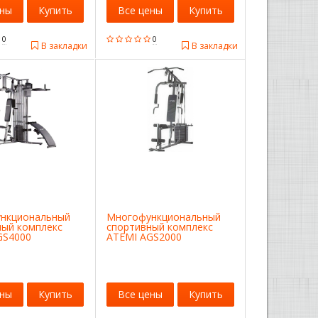
ены
Купить
Все цены
Купить
0
0
В закладки
В закладки
нкциональный
Многофункциональный
ный комплекс
спортивный комплекс
GS4000
ATEMI AGS2000
3358
00000098358
ены
Купить
Все цены
Купить