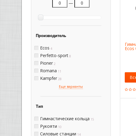
—
Производитель
Гимн
Ecos
Ecos
4
Perfetto-sport
8
Pioner
2
Romana
11
Вс
Kampfer
28
Еще варианты
Тип
Гимнастические кольца
15
Рукояти
10
Силовые станции
14