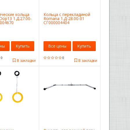
ические кольца
Кольца с перекладиной
op13 1.Д.27.00-
Romana 1.Д-28.00-01
0004670
СГ000004404
ены
Купить
Все цены
Купить
0
0
В закладки
В закладки