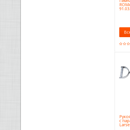
Гимн
ROMA
91.03
Вс
Руко
с па
Lars
4690