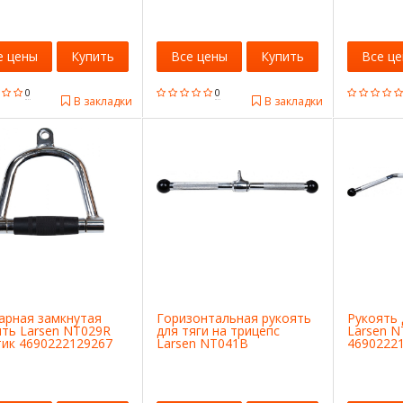
4690222129335
е цены
Купить
Все цены
Купить
Все ц
0
0
В закладки
В закладки
арная замкнутая
Горизонтальная рукоять
Рукоять 
ять Larsen NT029R
для тяги на трицепс
Larsen N
тик 4690222129267
Larsen NT041B
4690222
4690222129328