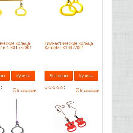
ические кольца
Гимнастические кольца
2 в 1 K01572001
Kampfer K14377001
ены
Купить
Все цены
Купить
0
0
В закладки
В закладки