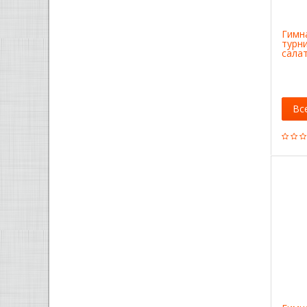
Гимн
турни
сала
СГ00
Вс