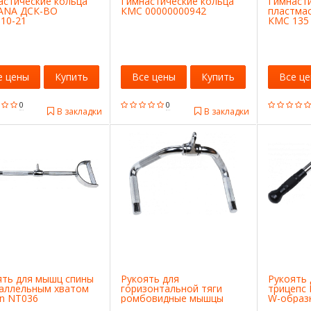
астические кольца
Гимнастические кольца
Гимнаст
NA ДСК-ВО
КМС 00000000942
пластма
.10-21
КМС 135
е цены
Купить
Все цены
Купить
Все ц
0
0
В закладки
В закладки
ять для мышц спины
Рукоять для
Рукоять 
раллельным хватом
горизонтальной тяги
трицепс 
en NT036
ромбовидные мышцы
W-образ
222129298
Larsen NT042
4690222