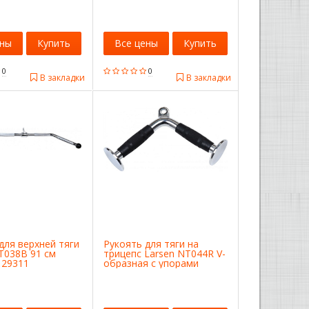
ены
Купить
Все цены
Купить
0
0
В закладки
В закладки
для верхней тяги
Рукоять для тяги на
T038B 91 см
трицепс Larsen NT044R V-
129311
образная с упорами
4690222129342