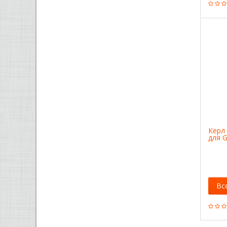
Керл 
для 
Вс