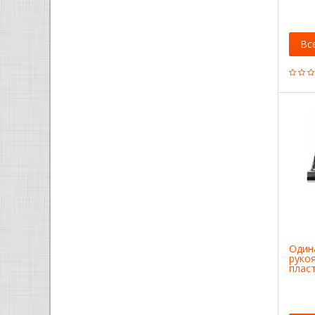
Вс
Один
руко
плас