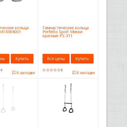
ические кольца
Гимнастические кольца
 M14384001
Perfetto Sport Микки
красные PS-311
СГ000002777
ены
Купить
Все цены
Купить
0
0
В закладки
В закладки