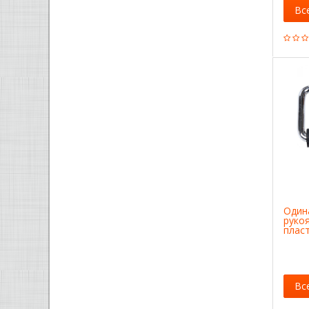
Вс
Один
руко
плас
Вс