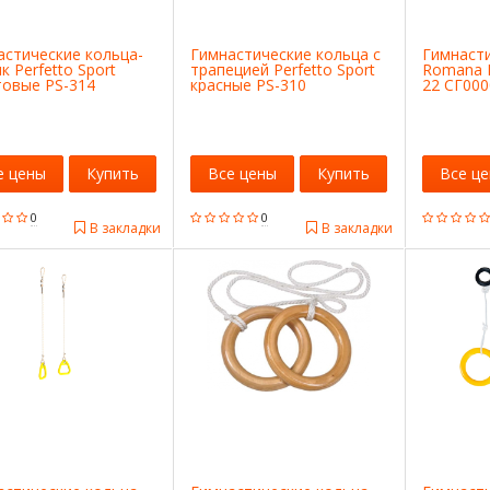
астические кольца-
Гимнастические кольца с
Гимнаст
к Perfetto Sport
трапецией Perfetto Sport
Romana D
товые PS-314
красные PS-310
22 СГ00
0002780
СГ000002773
е цены
Купить
Все цены
Купить
Все ц
0
0
В закладки
В закладки