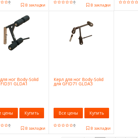
0
0
В закладки
В закладки
для ног Body-Solid
Керл для ног Body-Solid
GFID31 GLDA1
для GFID71 GLDA3
е цены
Купить
Все цены
Купить
0
0
В закладки
В закладки