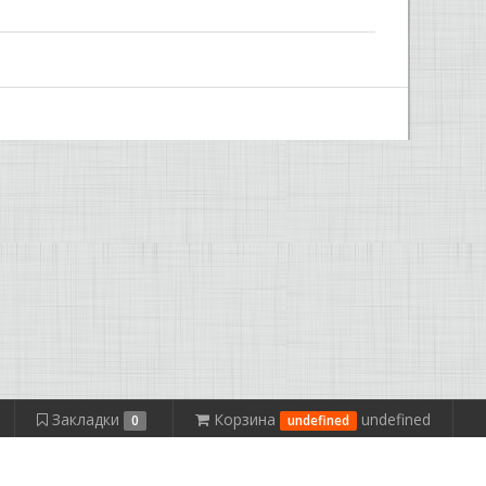
Закладки
Корзина
undefined
0
undefined