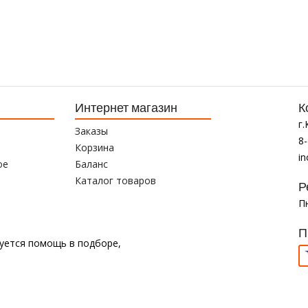
Интернет магазин
К
г
Заказы
8-
Корзина
i
ое
Баланс
Каталог товаров
Р
Пн
П
буется помощь в подборе,