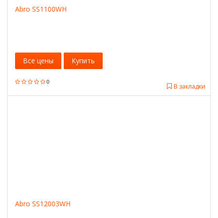
Abro SS1100WH
Все цены
Купить
0
В закладки
Abro SS12003WH