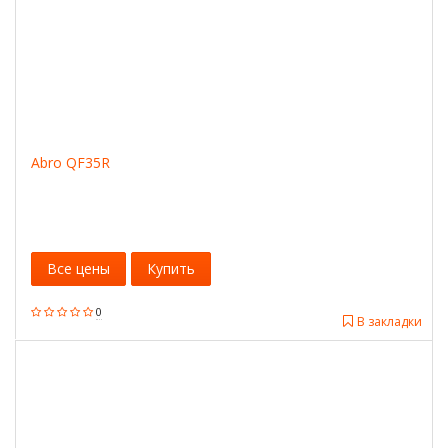
Abro QF35R
Все цены
Купить
0
В закладки