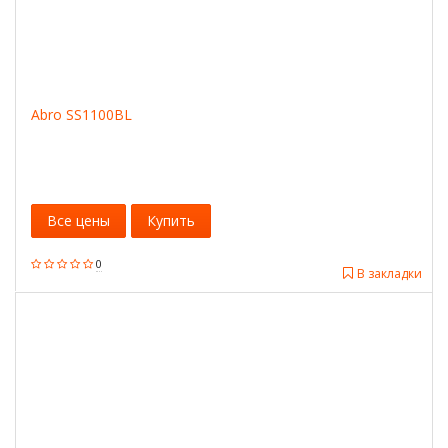
Abro SS1100BL
Все цены
Купить
0
В закладки