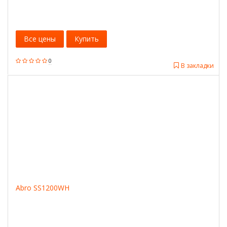
Все цены
Купить
0
В закладки
Abro SS1200WH