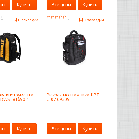
ены
Купить
Все цены
Купить
0
0
В закладки
В закладки
ля инструмента
Рюкзак монтажника КВТ
DWST81690-1
С-07 69309
ены
Купить
Все цены
Купить