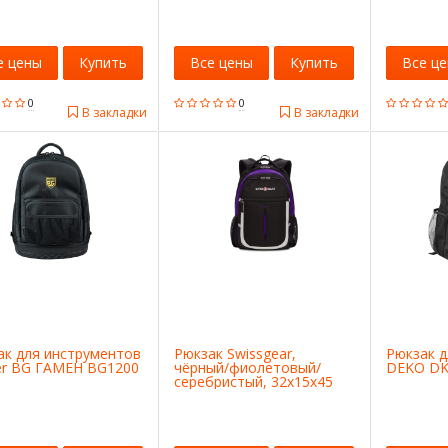
е цены
Купить
Все цены
Купить
Все ц
0
0
В закладки
В закладки
ак для инструментов
Рюкзак Swissgear,
Рюкзак 
er BG ГАМЕН BG1200
чёрный/фиолетовый/
DEKO DK
серебристый, 32х15х45
см, 22 л, SA13852915