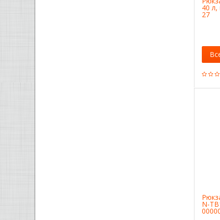
Рюкз
40 л,
27
Вс
Рюкза
N-TB
0000