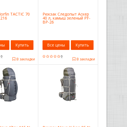
orfin TACTIC 70
Рюкзак Следопыт Аскер
0216
40 л, камыш зеленый PF-
BP-26
ены
Купить
Все цены
Купить
0
0
В закладки
В закладки