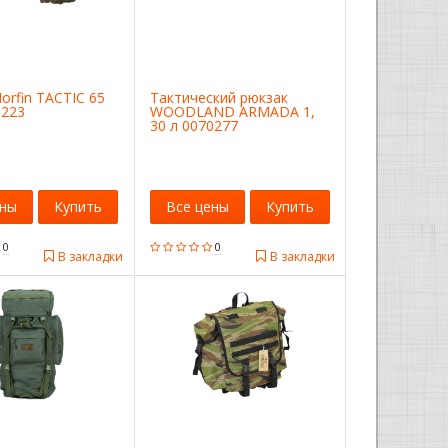
orfin TACTIC 65
Тактический рюкзак
0223
WOODLAND ARMADA 1,
30 л 0070277
ены
Купить
Все цены
Купить
0
0
В закладки
В закладки