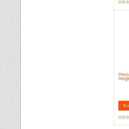
Рюкз
Berg
Вс