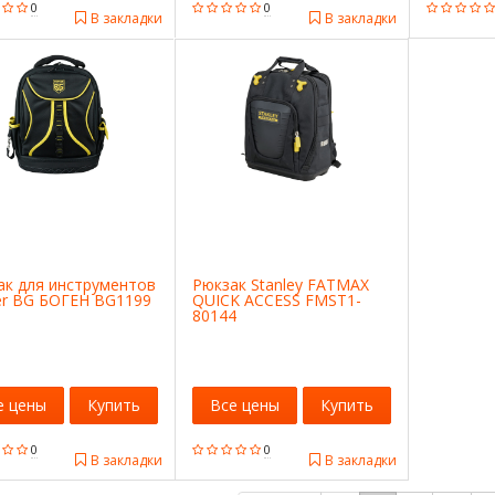
0
0
В закладки
В закладки
ак для инструментов
Рюкзак Stanley FATMAX
er BG БОГЕН BG1199
QUICK ACCESS FMST1-
80144
е цены
Купить
Все цены
Купить
0
0
В закладки
В закладки