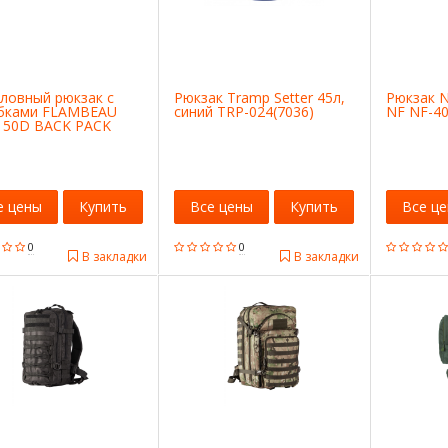
ловный рюкзак с
Рюкзак Tramp Setter 45л,
Рюкзак N
бками FLAMBEAU
синий TRP-024(7036)
NF NF-4
l 50D BACK PACK
P
е цены
Купить
Все цены
Купить
Все ц
0
0
В закладки
В закладки