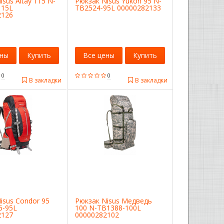
isus Altay 115 N-
Рюкзак Nisus Yukon 95 N-
115L
TB2524-95L 00000282133
2126
ены
Купить
Все цены
Купить
0
0
В закладки
В закладки
isus Condor 95
Рюкзак Nisus Медведь
6-95L
100 N-TB1388-100L
2127
00000282102