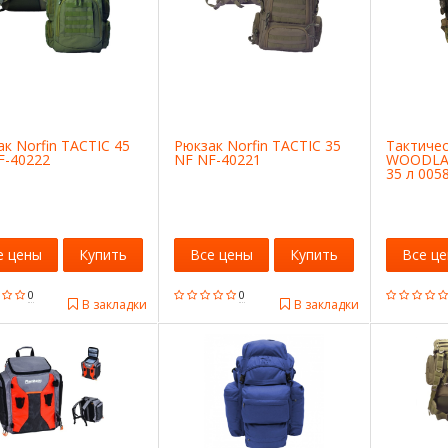
к Norfin TACTIC 45
Рюкзак Norfin TACTIC 35
Тактичес
F-40222
NF NF-40221
WOODLA
35 л 005
е цены
Купить
Все цены
Купить
Все ц
0
0
В закладки
В закладки