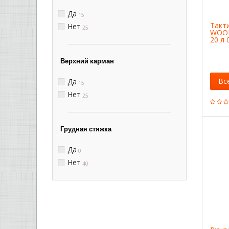
Да
15
Такт
Нет
25
WOOD
20 л 
Верхний карман
Вс
Да
15
Нет
25
Грудная стяжка
Да
0
Нет
40