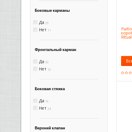
Боковые карманы
Да
29
Рыбо
Нет
11
коро
Ritua
R50B
Фронтальный карман
Вс
Да
30
Нет
10
Боковая стяжка
Да
16
Нет
24
Верхний клапан