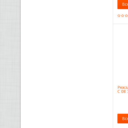
Вс
Рюкз
С 08 
Вс