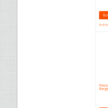
Вс
Рюкз
Berg