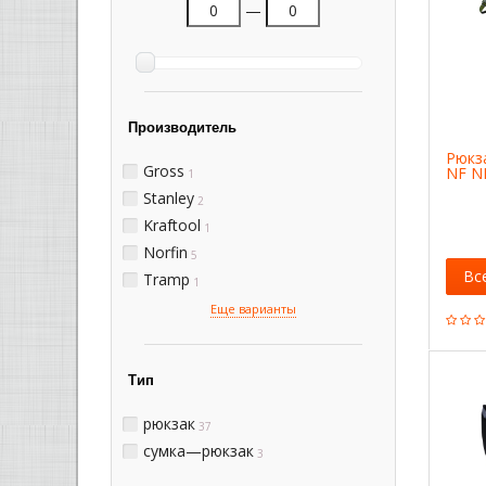
—
Производитель
Рюкза
Gross
NF N
1
Stanley
2
Kraftool
1
Norfin
5
Вс
Tramp
1
Еще варианты
Тип
рюкзак
37
сумка—рюкзак
3