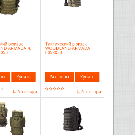
кий рюкзак
Тактический рюкзак
ND ARMADA 4,
WOODLAND ARMADA
8055
0058053
ены
Купить
Все цены
Купить
0
0
В закладки
В закладки