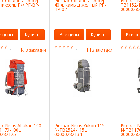
ак Следопыт Аскер
Рюкзак Следопыт Аскер
Рюкзак N
 пиксель РФ PF-BP-
40 л, камыш желтый PF-
TB1152-
BP-02
0000028
е цены
Купить
Все цены
Купить
Все ц
0
0
В закладки
В закладки
к Nisus Abakan 100
Рюкзак Nisus Yukon 115
Рюкзак N
1179-100L
N-TB2524-115L
N-TB117
0282125
00000282134
0000028