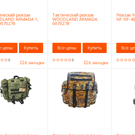
ический рюкзак
Тактический рюкзак
Рюкзак N
LAND ARMADA 1,
WOODLAND ARMADA
NF NF-4
0070276
0070278
е цены
Купить
Все цены
Купить
Все ц
0
0
В закладки
В закладки