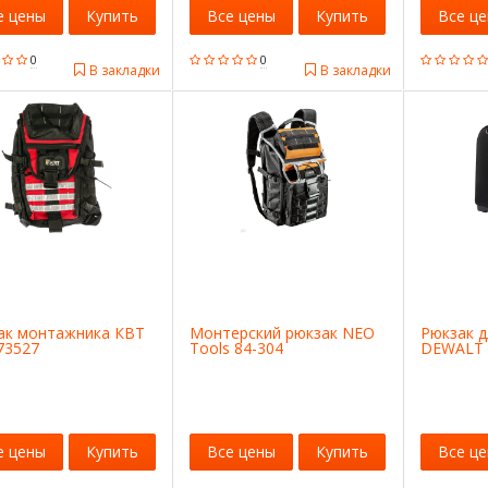
е цены
Купить
Все цены
Купить
Все ц
0
0
В закладки
В закладки
ак монтажника КВТ
Монтерский рюкзак NEO
Рюкзак д
73527
Tools 84-304
DEWALT 
е цены
Купить
Все цены
Купить
Все ц