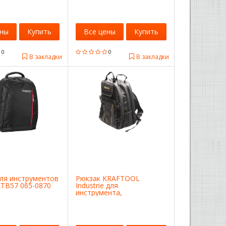
ены
Купить
Все цены
Купить
0
0
В закладки
В закладки
для инструментов
Рюкзак KRAFTOOL
TB57 065-0870
Industrie для
инструмента,
430х360х230 мм 38745