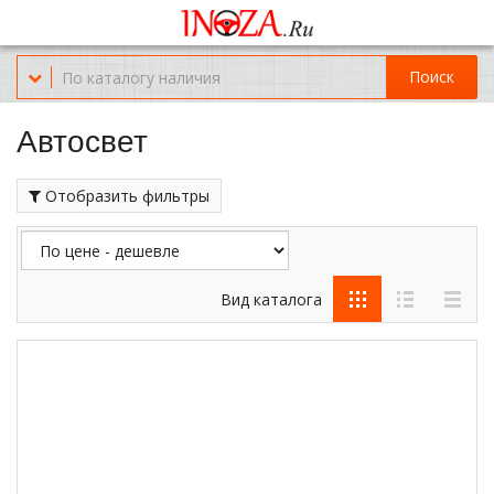
Офис обслуживания г.Краснодар (KRD) Куликова Поля 2 (магазин
Нож-мясо)
Поиск
8-(967)-300-69-11
Автосвет
Отобразить фильтры
Вид каталога