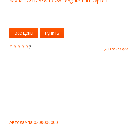
Лампа 12V H7 55W PX26d LongLife 1 шт. картон
Все цены
Купить
0
В закладки
Автолампа 0200006000