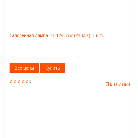
Галогенная лампа H1 12v 55w (P14,5s) .1 шт.
Все цены
Купить
0
В закладки