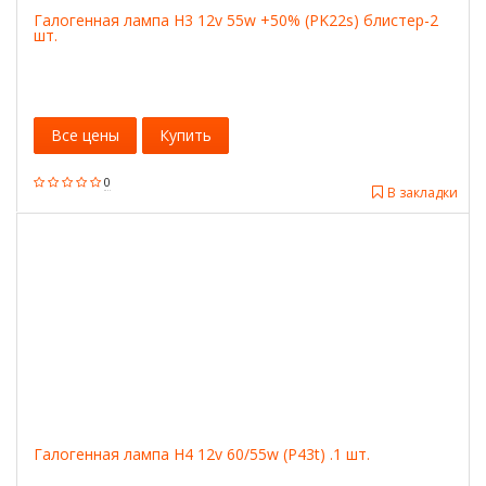
Галогенная лампа H3 12v 55w +50% (PK22s) блистер-2
шт.
Все цены
Купить
0
В закладки
Галогенная лампа H4 12v 60/55w (P43t) .1 шт.