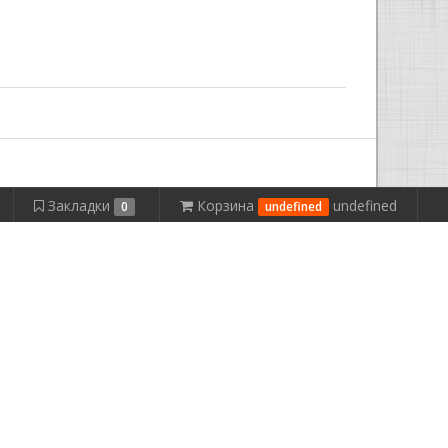
Закладки
Корзина
undefined
0
undefined