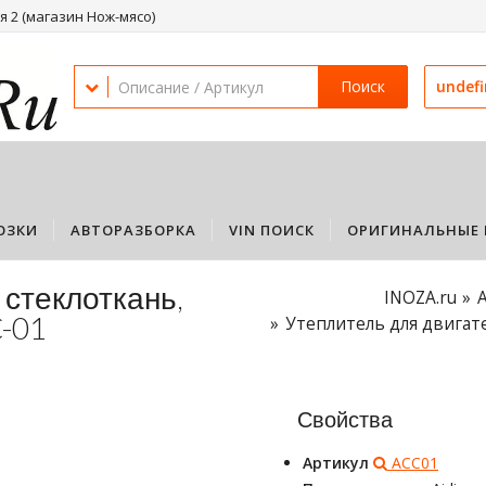
 2 (магазин Нож-мясо)
Поиск
undef
ОЗКИ
АВТОРАЗБОРКА
VIN ПОИСК
ОРИГИНАЛЬНЫЕ 
 стеклоткань,
INOZA.ru
C-01
Утеплитель для двигате
Свойства
Артикул
ACC01