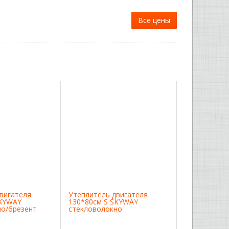
Все цены
вигателя
Утеплитель двигателя
SKYWAY
130*80см S SKYWAY
но/брезент
стекловолокно