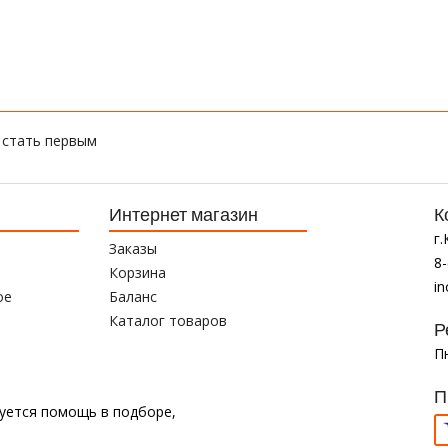
 стать первым
Интернет магазин
К
г
Заказы
8-
Корзина
i
ое
Баланс
Каталог товаров
Р
Пн
П
буется помощь в подборе,