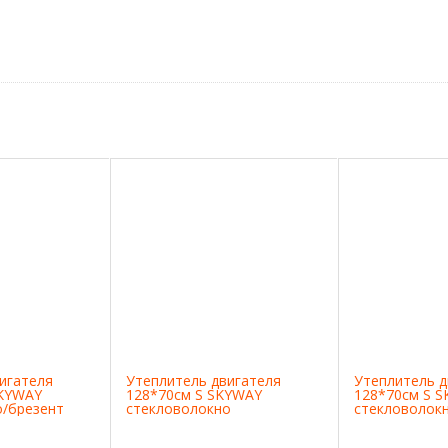
игателя
Утеплитель двигателя
Утеплитель д
SKYWAY
128*70см S SKYWAY
128*70см S 
о/брезент
стекловолокно
стекловолок