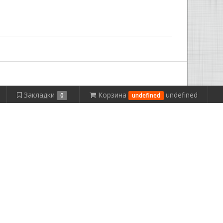
Закладки
Корзина
undefined
0
undefined