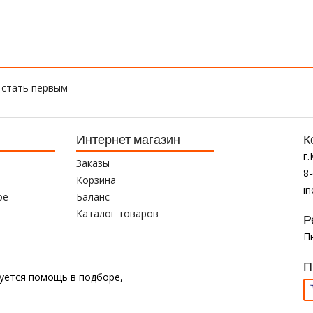
 стать первым
Интернет магазин
К
г
Заказы
8-
Корзина
i
ое
Баланс
Каталог товаров
Р
Пн
П
буется помощь в подборе,