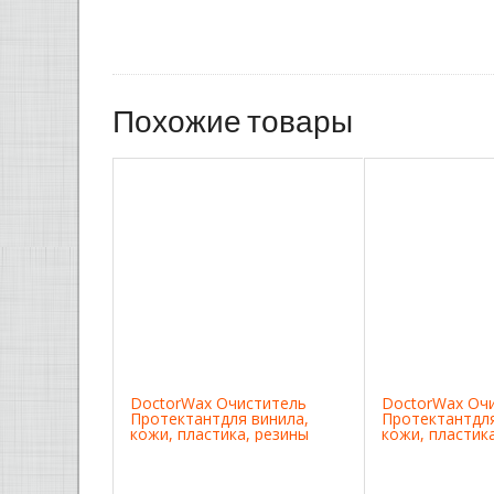
Похожие товары
DoctorWax Очиститель
DoctorWax Оч
Протектантдля винила,
Протектантдля
кожи, пластика, резины
кожи, пластика
запахом лимо