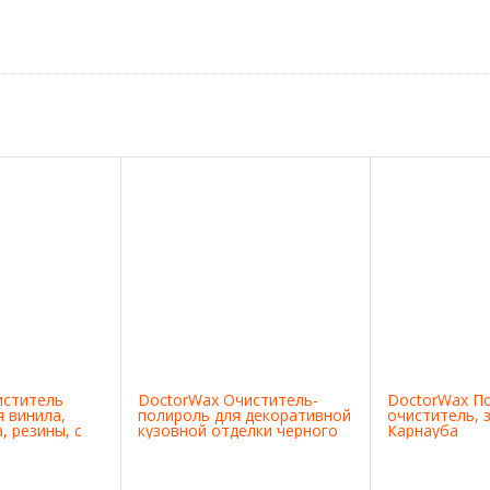
иститель
DoctorWax Очиститель-
DoctorWax П
 винила,
полироль для декоративной
очиститель, 
, резины, с
кузовной отделки черного
Карнауба
н
цвета