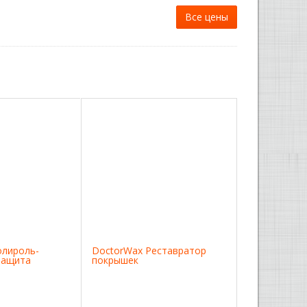
Все цены
олироль-
DoctorWax Реставратор
защита
покрышек