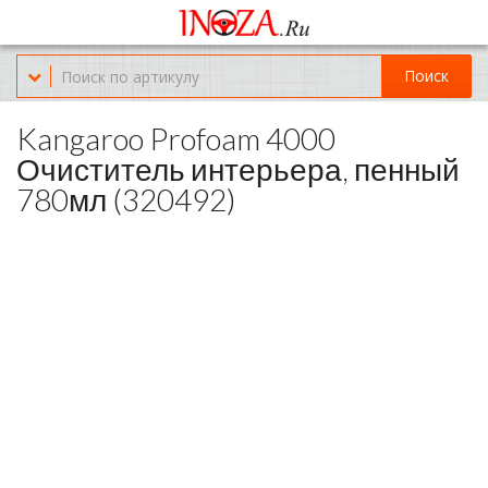
Офис обслуживания г.Краснодар (KRD) Куликова Поля 2 (магазин
Нож-мясо)
Поиск
8-(967)-300-69-11
Kangaroo Profoam 4000
Очиститель интерьера, пенный
780мл (320492)