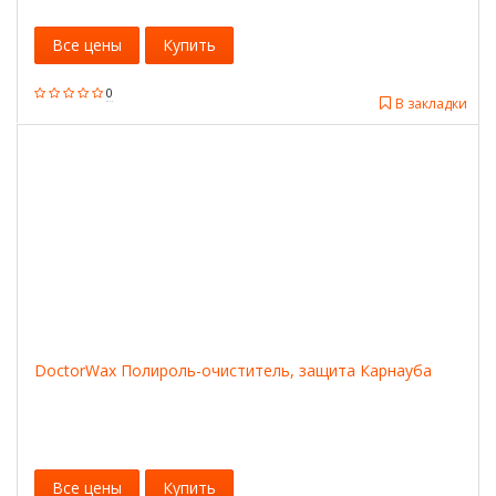
Все цены
Купить
0
В закладки
DoctorWax Полироль-очиститель, защита Карнауба
Все цены
Купить