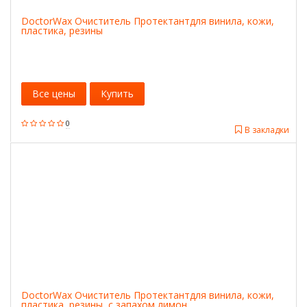
DoctorWax Очиститель Протектантдля винила, кожи,
пластика, резины
Все цены
Купить
0
В закладки
DoctorWax Очиститель Протектантдля винила, кожи,
пластика, резины, с запахом лимон