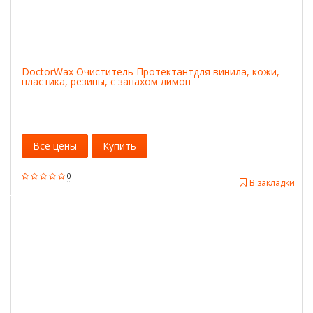
DoctorWax Очиститель Протектантдля винила, кожи,
пластика, резины, с запахом лимон
Все цены
Купить
0
В закладки