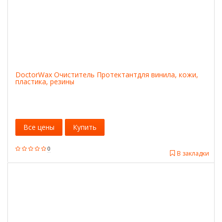
DoctorWax Очиститель Протектантдля винила, кожи,
пластика, резины
Все цены
Купить
0
В закладки