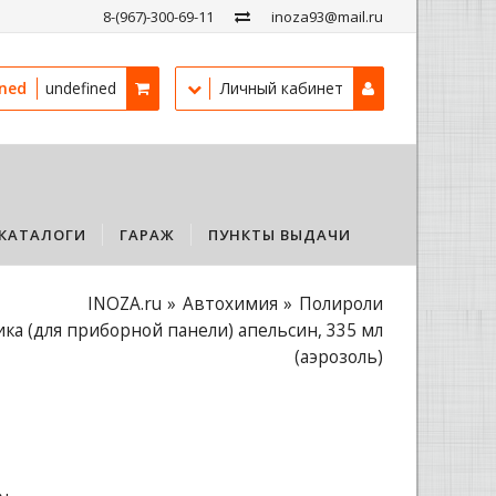
8-(967)-300-69-11
inoza93@mail.ru
ined
undefined
Личный кабинет
КАТАЛОГИ
ГАРАЖ
ПУНКТЫ ВЫДАЧИ
INOZA.ru
Автохимия
Полироли
тика (для приборной панели) апельсин, 335 мл
(аэрозоль)