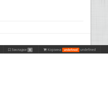
Закладки
Корзина
undefined
0
undefined