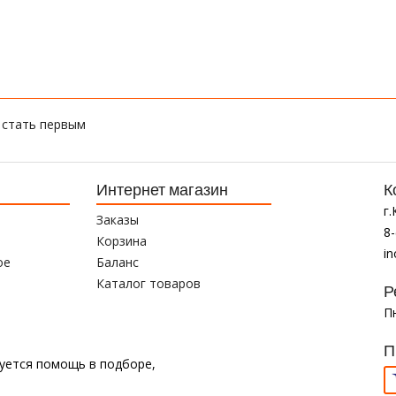
 стать первым
Интернет магазин
К
г
Заказы
8-
Корзина
i
ое
Баланс
Каталог товаров
Р
Пн
П
буется помощь в подборе,