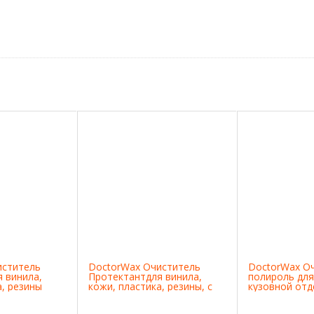
иститель
DoctorWax Очиститель
DoctorWax О
 винила,
Протектантдля винила,
полироль для
а, резины
кожи, пластика, резины, с
кузовной отд
запахом лимон
цвета