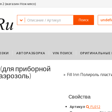
 2 (магазин Нож-мясо)
Поиск
undef
ОЗКИ
АВТОРАЗБОРКА
VIN ПОИСК
ОРИГИНАЛЬНЫЕ 
а (для приборной
(аэрозоль)
Fill Inn Полироль плас
Свойства
Артикул
FL012