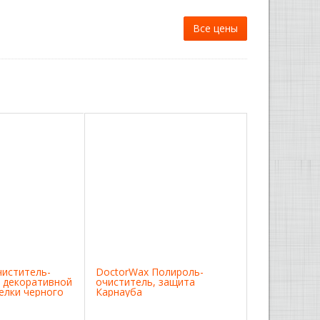
Все цены
чиститель-
DoctorWax Полироль-
 декоративной
очиститель, защита
елки черного
Карнауба