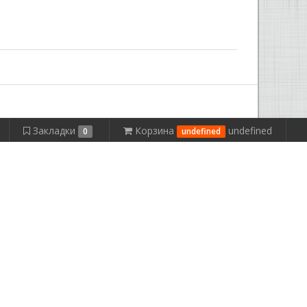
Закладки
Корзина
undefined
0
undefined