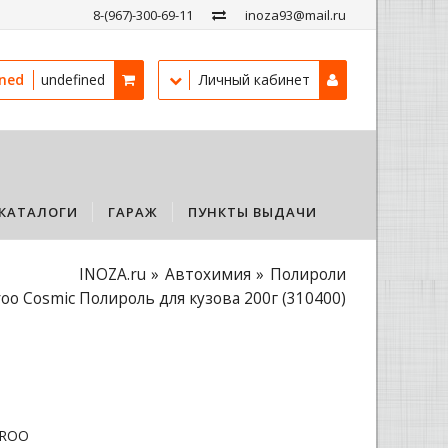
8-(967)-300-69-11
inoza93@mail.ru
ined
undefined
Личный кабинет
КАТАЛОГИ
ГАРАЖ
ПУНКТЫ ВЫДАЧИ
INOZA.ru
Автохимия
Полироли
oo Cosmic Полироль для кузова 200г (310400)
ROO