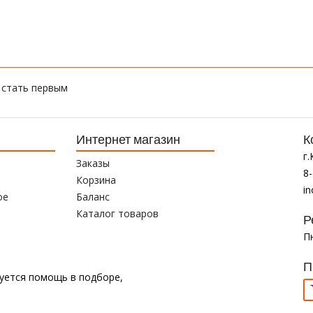
 стать первым
Интернет магазин
К
г
Заказы
8-
Корзина
i
ое
Баланс
Каталог товаров
Р
Пн
П
буется помощь в подборе,