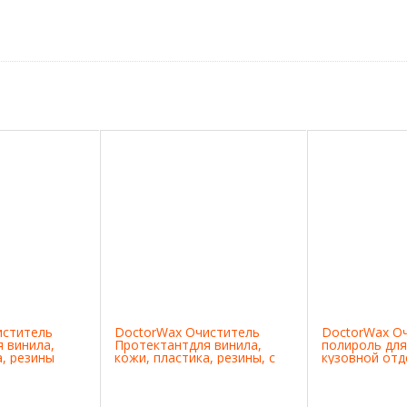
иститель
DoctorWax Очиститель
DoctorWax О
 винила,
Протектантдля винила,
полироль для
а, резины
кожи, пластика, резины, с
кузовной отд
запахом лимон
цвета