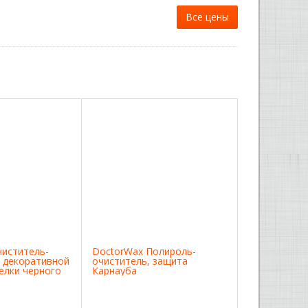
Все цены
чиститель-
DoctorWax Полироль-
 декоративной
очиститель, защита
елки черного
Карнауба