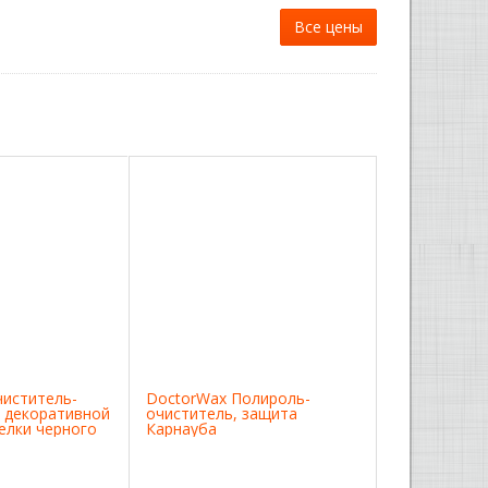
Все цены
чиститель-
DoctorWax Полироль-
 декоративной
очиститель, защита
елки черного
Карнауба