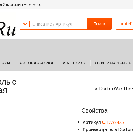
 2 (магазин Нож-мясо)
Поиск
undef
ОЗКИ
АВТОРАЗБОРКА
VIN ПОИСК
ОРИГИНАЛЬНЫЕ 
ль с
ая
DoctorWax Цве
Свойства
Артикул
DW8425
Производитель
Doctor