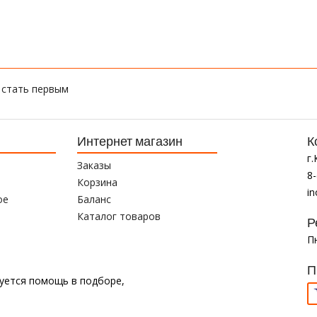
 стать первым
Интернет магазин
К
г
Заказы
8-
Корзина
i
ое
Баланс
Каталог товаров
Р
Пн
П
буется помощь в подборе,