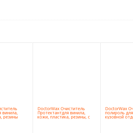
иститель
DoctorWax Очиститель
DoctorWax О
 винила,
Протектантдля винила,
полироль для
а, резины
кожи, пластика, резины, с
кузовной отд
запахом лимон
цвета