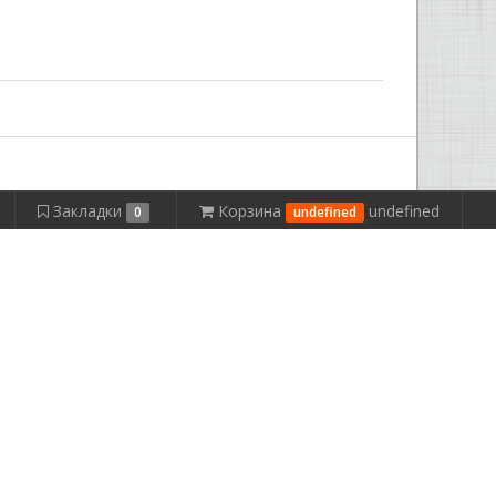
Закладки
Корзина
undefined
0
undefined