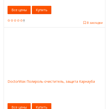
Все цены
Купить
0
В закладки
DoctorWax Полироль-очиститель, защита Карнауба
Все цены
Купить