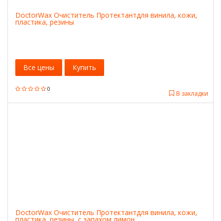
DoctorWax Очиститель Протектантдля винила, кожи,
пластика, резины
Все цены
Купить
0
В закладки
DoctorWax Очиститель Протектантдля винила, кожи,
пластика, резины, с запахом лимон