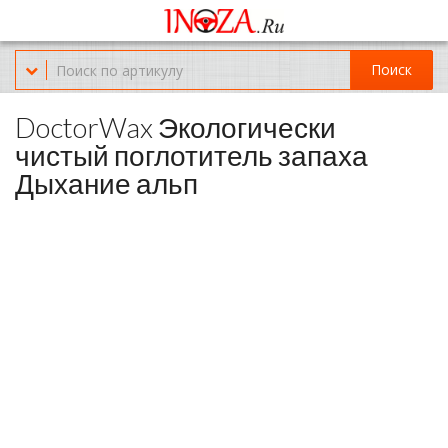
Офис обслуживания г.Краснодар (KRD) Куликова Поля 2 (магазин
Нож-мясо)
Поиск
8-(967)-300-69-11
DoctorWax Экологически
чистый поглотитель запаха
Дыхание альп