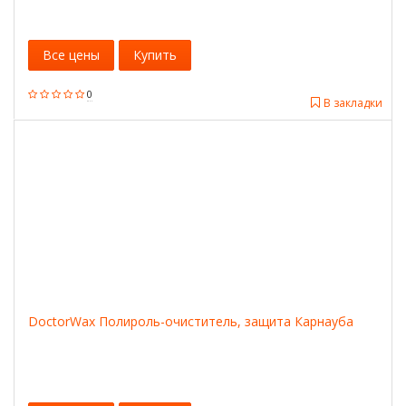
Все цены
Купить
0
В закладки
DoctorWax Полироль-очиститель, защита Карнауба