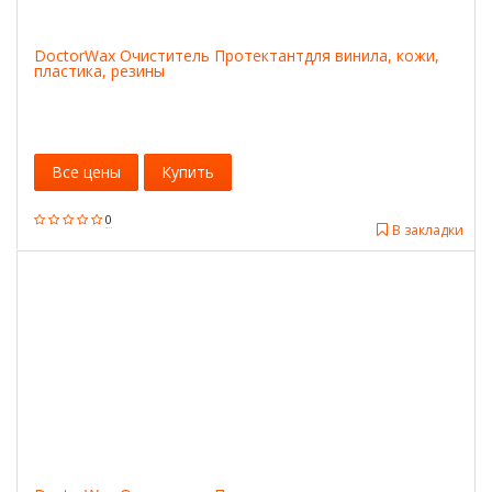
DoctorWax Очиститель Протектантдля винила, кожи,
пластика, резины
Все цены
Купить
0
В закладки