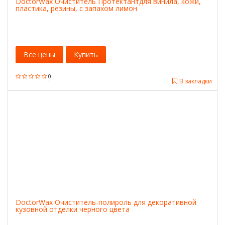
DoctorWax Очиститель Протектантдля винила, кожи,
пластика, резины, с запахом лимон
Все цены
Купить
0
В закладки
DoctorWax Очиститель-полироль для декоративной
кузовной отделки черного цвета