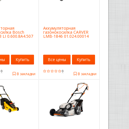
яторная
Аккумуляторная
силка Bosch
газонокосилка CARVER
 LI 0.600.8A4.507
LMB-1846 01.024.00014
ены
Купить
Все цены
Купить
0
0
В закладки
В закладки