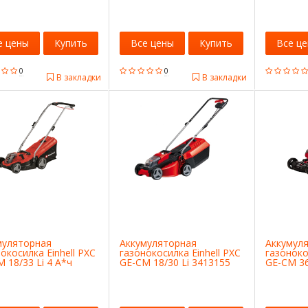
е цены
Купить
Все цены
Купить
Все ц
0
0
В закладки
В закладки
муляторная
Аккумуляторная
Аккумул
окосилка Einhell PXC
газонокосилка Einhell PXC
газоноко
 18/33 Li 4 А*ч
GE-CM 18/30 Li 3413155
GE-CM 36
260
А*ч 341