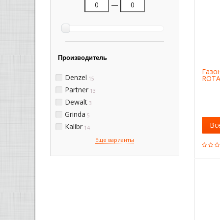
—
Производитель
Газо
Denzel
ROTA
15
Partner
13
Dewalt
3
Grinda
5
Вс
Kalibr
14
Еще варианты