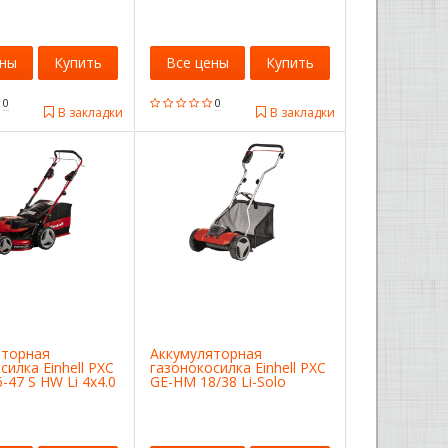
ены
Купить
Все цены
Купить
0
0
В закладки
В закладки
яторная
Аккумуляторная
силка Einhell PXC
газонокосилка Einhell PXC
-47 S HW Li 4x4.0
GE-HM 18/38 Li-Solo
3200
3414200