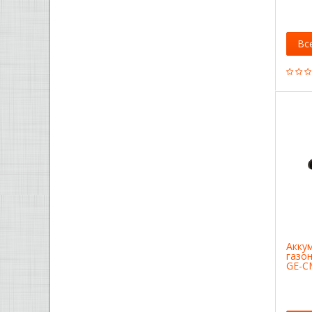
Вс
Акку
газон
GE-CM
3413