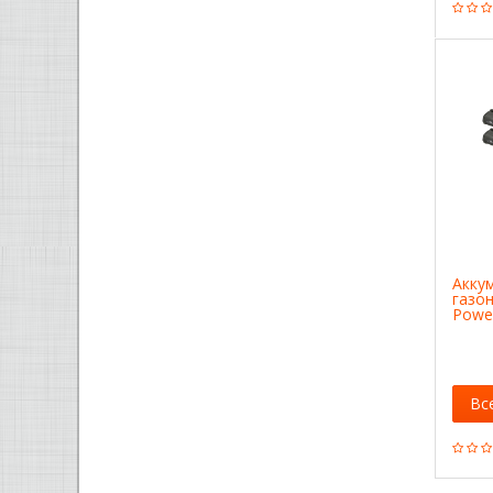
Акку
газо
Powe
14621
Вс