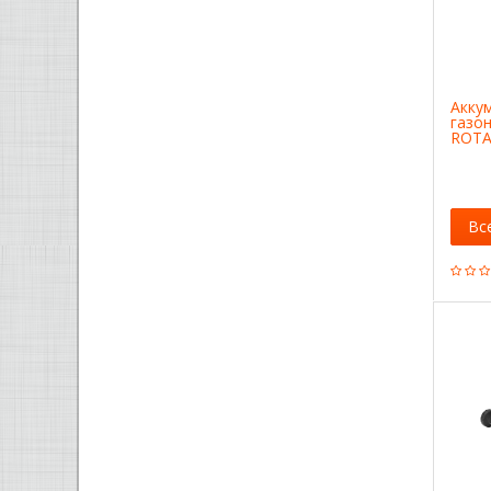
Акку
газо
ROTAK
Вс