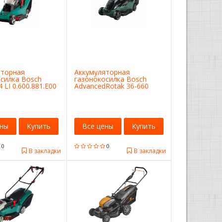
яторная
Аккумуляторная
силка Bosch
газонокосилка Bosch
 LI 0.600.881.E00
AdvancedRotak 36-660
06008B9606
ены
Купить
Все цены
Купить
0
0
В закладки
В закладки