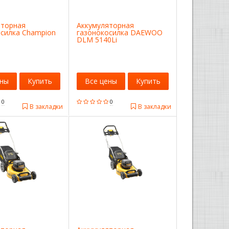
яторная
Аккумуляторная
осилка Champion
газонокосилка DAEWOO
DLM 5140Li
ены
Купить
Все цены
Купить
0
0
В закладки
В закладки