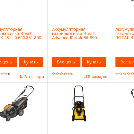
муляторная
Аккумуляторная
Аккумул
нокосилка Bosch
газонокосилка Bosch
газоноко
 43 Li 0.600.881.800
AdvancedRotak 36-890
ROTAK 43
06008B9806
е цены
Купить
Все цены
Купить
Все ц
0
0
В закладки
В закладки