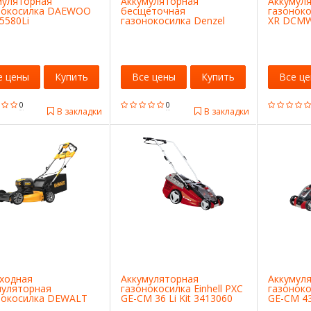
муляторная
Аккумуляторная
Аккумул
нокосилка DAEWOO
бесщеточная
газонок
5580Li
газонокосилка Denzel
XR DCM
RLM450-36 Li-ion, 36 В, 4
Ач 58910
е цены
Купить
Все цены
Купить
Все ц
0
0
В закладки
В закладки
ходная
Аккумуляторная
Аккумул
муляторная
газонокосилка Einhell PXC
газоноко
нокосилка DEWALT
GE-CM 36 Li Kit 3413060
GE-CM 43 
6 DCMWSP564N-XJ
(2x4,0Ah