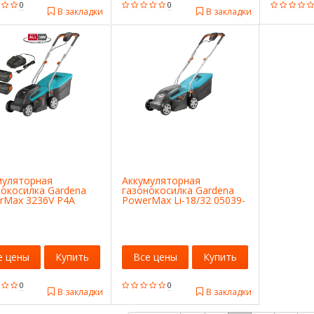
0
0
В закладки
В закладки
муляторная
Аккумуляторная
нокосилка Gardena
газонокосилка Gardena
rMax 3236V P4A
PowerMax Li-18/32 05039-
-20.000.00
20.000.00
е цены
Купить
Все цены
Купить
0
0
В закладки
В закладки