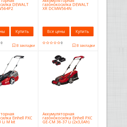
яторная
Аккумуляторная
осилка DEWALT
газонокосилка DEWALT
W564P2
XR DCMW564N
ены
Купить
Все цены
Купить
0
0
В закладки
В закладки
яторная
Аккумуляторная
силка Einhell PXC
газонокосилка Einhell PXC
Li M kit
GE-CM 36-37 Li (2x3,0Ah)
) 3413130
3413170