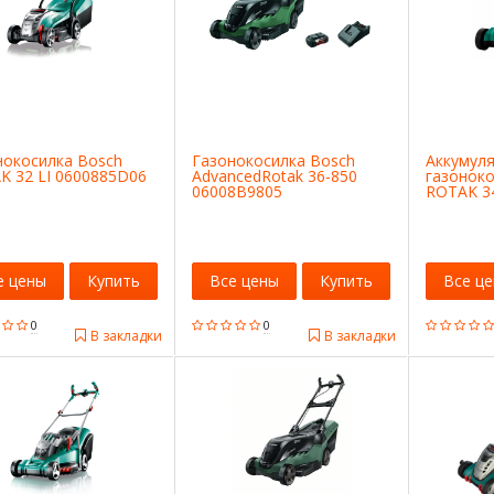
нокосилка Bosch
Газонокосилка Bosch
Аккумул
K 32 LI 0600885D06
AdvancedRotak 36-850
газоноко
06008B9805
ROTAK 34
е цены
Купить
Все цены
Купить
Все ц
0
0
В закладки
В закладки