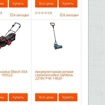
ены
Купить
Все цены
Купить
0
0
В закладки
В закладки
силка Elitech ЕКА
Аккумуляторная ручная
 195522
газонокосилка Gardena
2218V P4A 14620-
55.000.00
ены
Купить
Все цены
Купить