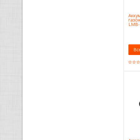
Акку
газо
LMB-
Вс