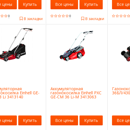
е цены
Купить
Все цены
Купить
Все ц
0
0
В закладки
В закладки
муляторная
Аккумуляторная
Газоноко
окосилка Einhell GE-
газонокосилка Einhell PXC
36БЛ/430
 Li 3413140
GE-CM 36 Li-M 3413063
е цены
Купить
Все цены
Купить
Все ц