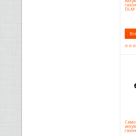
Акку
газо
DLM 
Вс
Само
акку
газо
XR 3