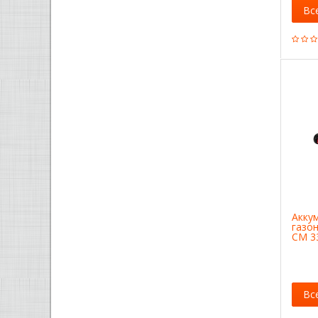
Вс
Акку
газон
CM 33
Вс