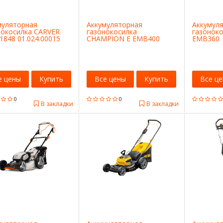
муляторная
Аккумуляторная
Аккумул
нокосилка CARVER
газонокосилка
газонок
1848 01.024.00015
CHAMPION E EMB400
EMB360
е цены
Купить
Все цены
Купить
Все ц
0
0
В закладки
В закладки