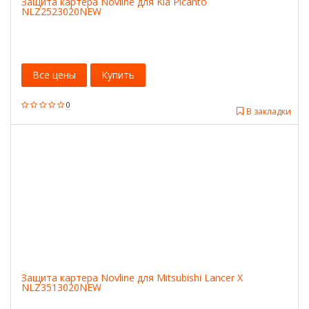
Защита картера Novline для Kia Picanto
NLZ2523020NEW
Все цены
Купить
0
В закладки
Защита картера Novline для Mitsubishi Lancer X
NLZ3513020NEW