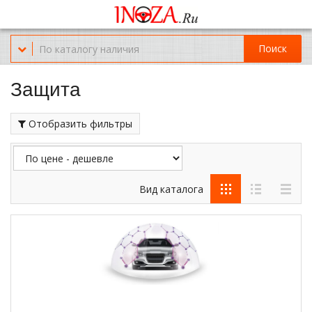
Офис обслуживания г.Краснодар (KRD) Куликова Поля 2 (магазин
Нож-мясо)
Поиск
8-(967)-300-69-11
Защита
Отобразить фильтры
Вид каталога