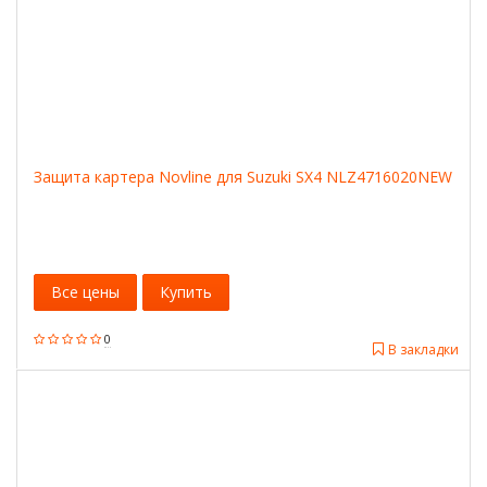
Защита картера Novline для Suzuki SX4 NLZ4716020NEW
Все цены
Купить
0
В закладки