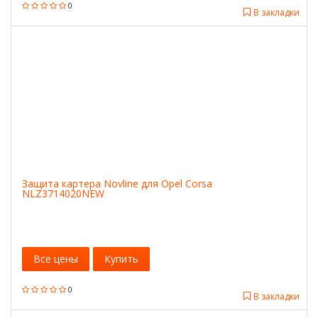
0
В закладки
Защита картера Novline для Opel Corsa
NLZ3714020NEW
Все цены
Купить
0
В закладки