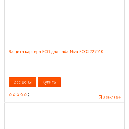
Защита картера ECO для Lada Niva ECO5227010
Все цены
Купить
0
В закладки