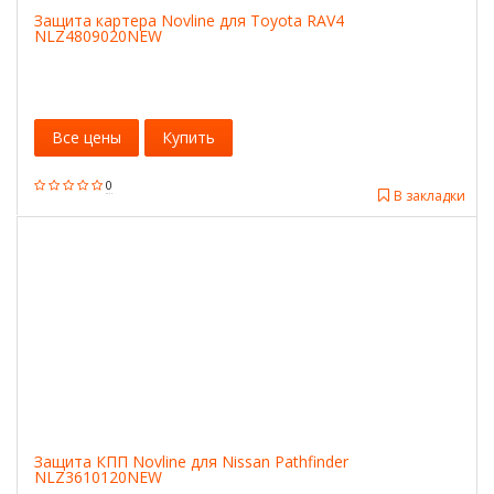
Защита картера Novline для Toyota RAV4
NLZ4809020NEW
Все цены
Купить
0
В закладки
Защита КПП Novline для Nissan Pathfinder
NLZ3610120NEW