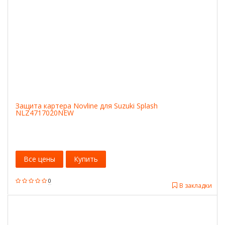
Защита картера Novline для Suzuki Splash
NLZ4717020NEW
Все цены
Купить
0
В закладки