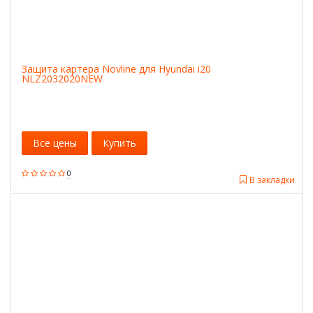
Защита картера Novline для Hyundai i20
NLZ2032020NEW
Все цены
Купить
0
В закладки