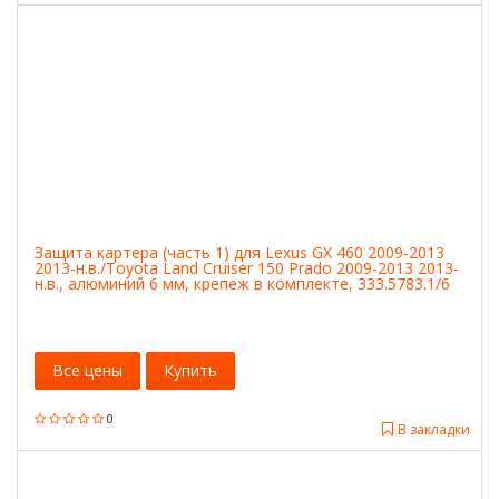
Защита картера (часть 1) для Lexus GX 460 2009-2013
2013-н.в./Toyota Land Cruiser 150 Prado 2009-2013 2013-
н.в., алюминий 6 мм, крепеж в комплекте, 333.5783.1/6
333578316
Все цены
Купить
0
В закладки