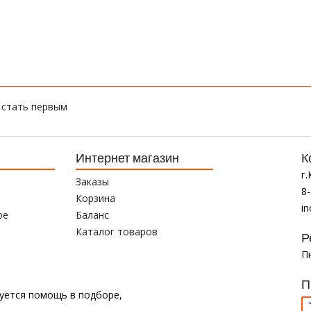
 стать первым
Интернет магазин
К
г
Заказы
8-
Корзина
i
ое
Баланс
Каталог товаров
Р
Пн
П
буется помощь в подборе,