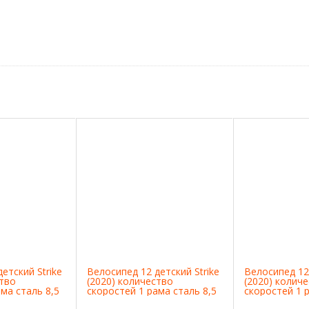
етский Strike
Велосипед 12 детский Strike
Велосипед 12 
ство
(2020) количество
(2020) колич
ма сталь 8,5
скоростей 1 рама сталь 8,5
скоростей 1 р
й
красный
черный/зеле