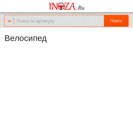
Офис обслуживания г.Краснодар (KRD) Куликова Поля 2 (магазин
Нож-мясо)
Поиск
8-(967)-300-69-11
Велосипед