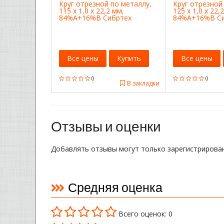
Круг отрезной по металлу,
Круг отрезной
115 х 1,0 х 22,2 мм,
125 х 1,0 х 22,
84%A+16%B Сибртех
84%A+16%B С
Все цены
Купить
Все цены
0
0
В закладки
Отзывы и оценки
Добавлять отзывы могут только зарегистрирова
Средняя оценка
Всего оценок: 0