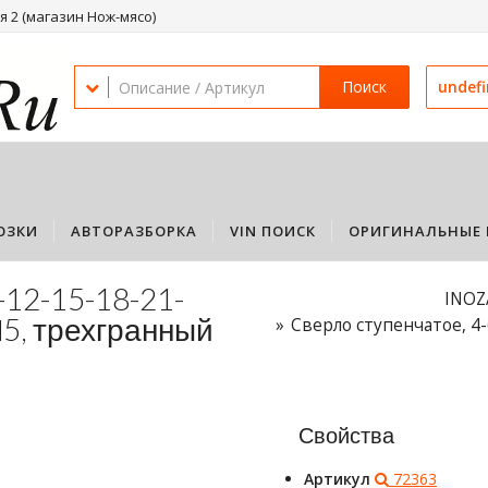
 2 (магазин Нож-мясо)
Поиск
undef
ОЗКИ
АВТОРАЗБОРКА
VIN ПОИСК
ОРИГИНАЛЬНЫЕ 
-12-15-18-21-
INOZ
М5, трехгранный
Сверло ступенчатое, 4-
Свойства
Артикул
72363