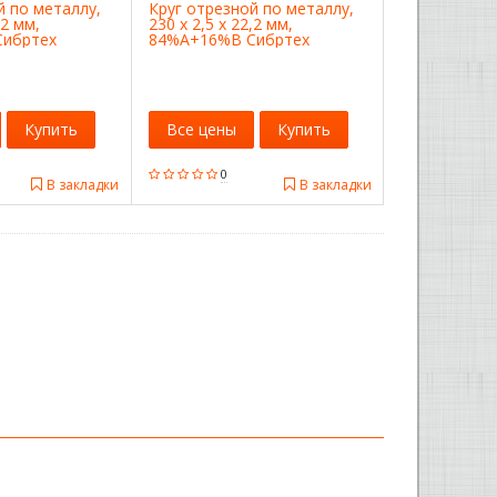
й по металлу,
Круг отрезной по металлу,
,2 мм,
230 х 2,5 х 22,2 мм,
ибртех
84%A+16%B Сибртех
Купить
Все цены
Купить
0
В закладки
В закладки