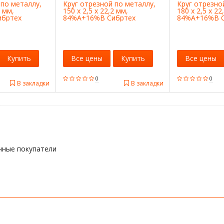
 по металлу,
Круг отрезной по металлу,
Круг отрезно
2 мм,
150 х 2,5 х 22,2 мм,
180 х 2,5 х 22
ибртех
84%A+16%B Сибртех
84%A+16%B С
Купить
Все цены
Купить
Все цены
0
0
В закладки
В закладки
нные покупатели