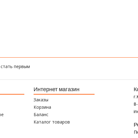
 стать первым
Интернет магазин
К
г
Заказы
8-
Корзина
i
ое
Баланс
Каталог товаров
Р
Пн