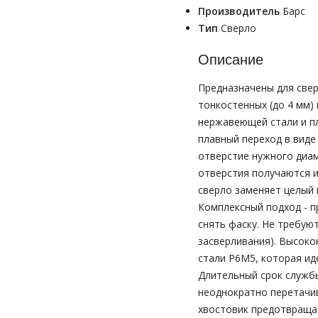
Производитель
Барс
Тип
Сверло
Описание
Предназначены для свер
тонкостенных (до 4 мм) 
нержавеющей стали и п
плавный переход в виде
отверстие нужного диа
отверстия получаются и
сверло заменяет целый 
Комплексный подход - п
снять фаску. Не требую
засверливания). Высоко
стали P6M5, которая ид
Длительный срок служб
неоднократно перетачив
хвостовик предотвращае