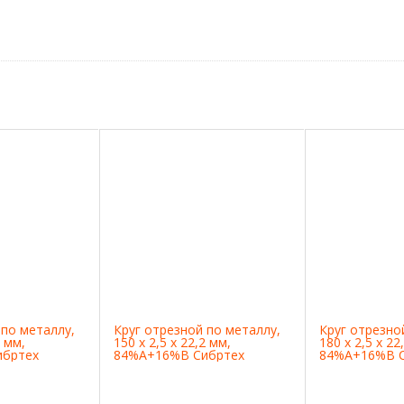
 по металлу,
Круг отрезной по металлу,
Круг отрезно
2 мм,
150 х 2,5 х 22,2 мм,
180 х 2,5 х 22
ибртех
84%A+16%B Сибртех
84%A+16%B С