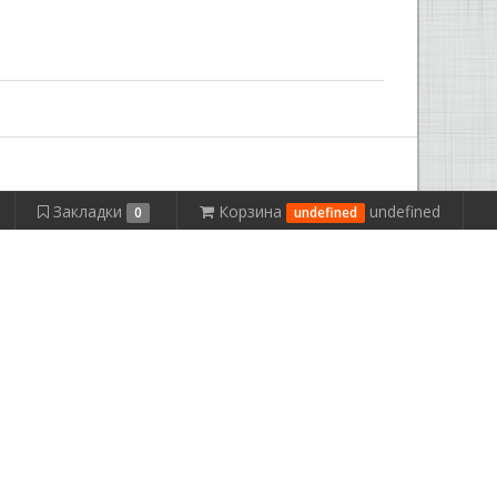
Закладки
Корзина
undefined
0
undefined