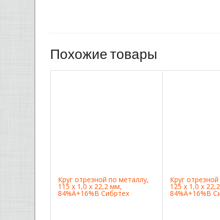
Похожие товары
Круг отрезной по металлу,
Круг отрезной
115 х 1,0 х 22,2 мм,
125 х 1,0 х 22,
84%A+16%B Сибртех
84%A+16%B С