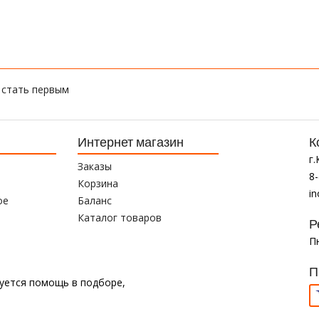
 стать первым
Интернет магазин
К
г
Заказы
8-
Корзина
i
ое
Баланс
Каталог товаров
Р
Пн
П
буется помощь в подборе,