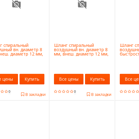
г спиральный
Шланг спиральный
Шланг с
ушный вн. диаметр 8
воздушный вн. диаметр 8
воздушны
неш. диаметр 12 мм,
мм, внеш. диаметр 12 мм,
быстрос
 10 м. JTC /1
разъемы 1/4 (внешняя
соединен
резьба), длина 15 м. JTC
/1
е цены
Купить
Все цены
Купить
Все ц
0
0
В закладки
В закладки