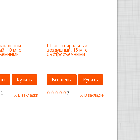
пиральный
Шланг спиральный
й, 10 м, с
воздушный, 15 м, с
ъемными
быстросъемными
иями Matrix
соединениями Matrix
ены
Купить
Все цены
Купить
0
0
В закладки
В закладки