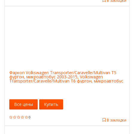
В закладки
Фаркоп Volkswagen Transporter/Caravelle/Multivan T5
фургон, микроавтобус 2003-2015, Volkswagen
Transporter/Caravelle/Multivan T6 фургон, микроавтобус
2015-, кроме авто с парктроником условно-съемное
крепление шара
Все цены
Купить
0
В закладки