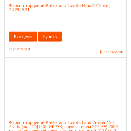
Фаркоп торцевой Baltex для Toyota Hilux 2015-н.в.,
24.2949.21
Все цены
Купить
0
В закладки
Фаркоп торцевой Baltex для Toyota Land Cruiser 150
Prado (вкл. TRJ150L-GKPEK, с двигателем 2TR-FE) 2009-
н.в., нержавеющий крюк, с нерж. накладкой, Y-13aN-2