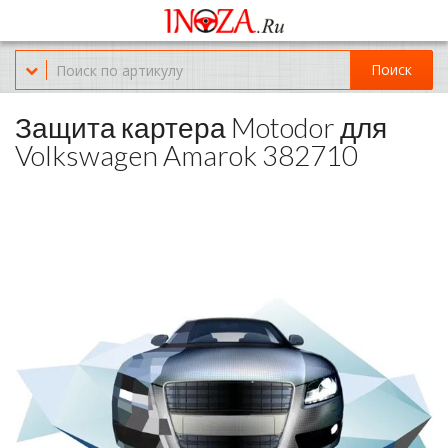
Офис обслуживания г.Краснодар (KRD) Куликова Поля 2 (магазин
Нож-мясо)
Поиск
8-(967)-300-69-11
Защита картера Motodor для
Volkswagen Amarok 382710