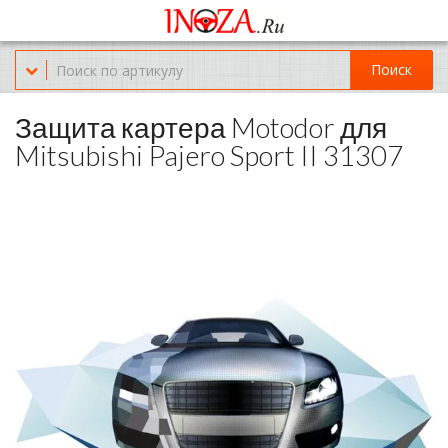
Офис обслуживания г.Краснодар (KRD) Куликова Поля 2 (магазин
Нож-мясо)
Поиск
8-(967)-300-69-11
Защита картера Motodor для
Mitsubishi Pajero Sport II 31307