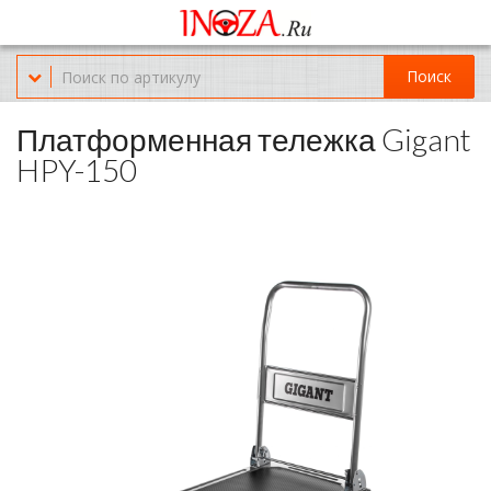
Офис обслуживания г.Краснодар (KRD) Куликова Поля 2 (магазин
Нож-мясо)
Поиск
8-(967)-300-69-11
Платформенная тележка Gigant
HPY-150