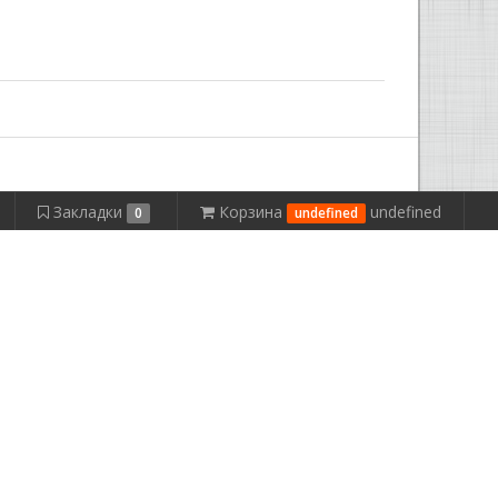
Закладки
Корзина
undefined
0
undefined