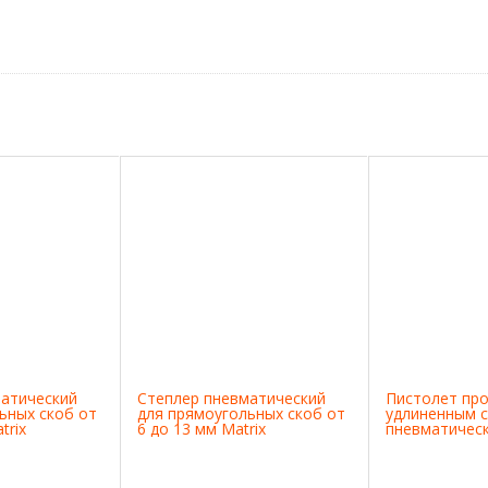
матический
Степлер пневматический
Пистолет про
ьных скоб от
для прямоугольных скоб от
удлиненным 
trix
6 до 13 мм Matrix
пневматическ
Matrix