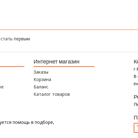
 стать первым
Интернет магазин
К
г
Заказы
8-
Корзина
i
ое
Баланс
Каталог товаров
Р
Пн
П
буется помощь в подборе,