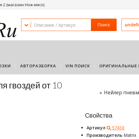
 2 (магазин Нож-мясо)
Поиск
undef
ОЗКИ
АВТОРАЗБОРКА
VIN ПОИСК
ОРИГИНАЛЬНЫЕ 
я гвоздей от 10
Нейлер пневма
Свойства
Артикул
57410
Производитель
Matrix