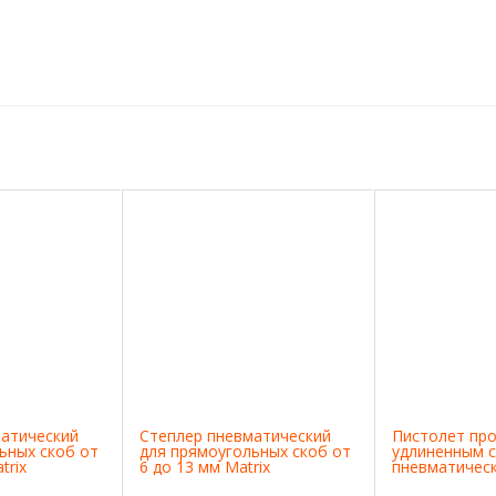
матический
Степлер пневматический
Пистолет про
ьных скоб от
для прямоугольных скоб от
удлиненным 
trix
6 до 13 мм Matrix
пневматическ
Matrix