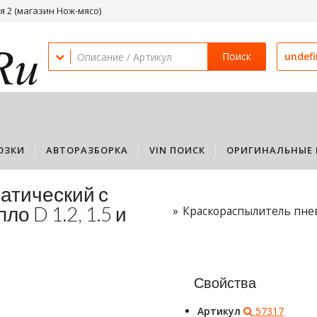
 2 (магазин Нож-мясо)
Поиск
undef
ОЗКИ
АВТОРАЗБОРКА
VIN ПОИСК
ОРИГИНАЛЬНЫЕ 
атический с
ло D 1.2, 1.5 и
Краскораспылитель пнев
Свойства
Артикул
57317