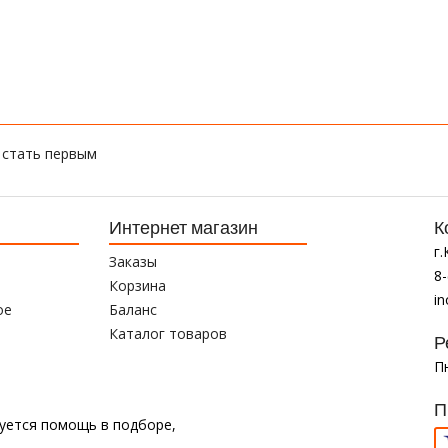
 стать первым
Интернет магазин
К
г
Заказы
8-
Корзина
i
ое
Баланс
Каталог товаров
Р
Пн
П
буется помощь в подборе,