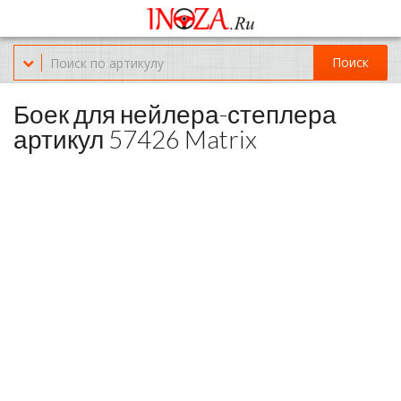
Офис обслуживания г.Краснодар (KRD) Куликова Поля 2 (магазин
Нож-мясо)
Поиск
8-(967)-300-69-11
Боек для нейлера-степлера
артикул 57426 Matrix