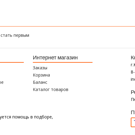
 стать первым
Интернет магазин
К
г
Заказы
8-
Корзина
i
ое
Баланс
Каталог товаров
Р
Пн
П
буется помощь в подборе,