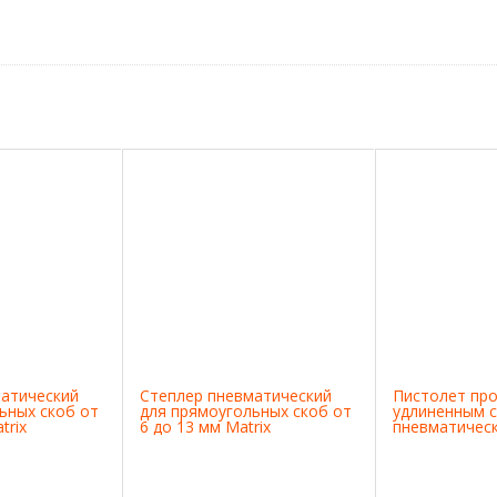
матический
Степлер пневматический
Пистолет про
ьных скоб от
для прямоугольных скоб от
удлиненным 
trix
6 до 13 мм Matrix
пневматическ
Matrix