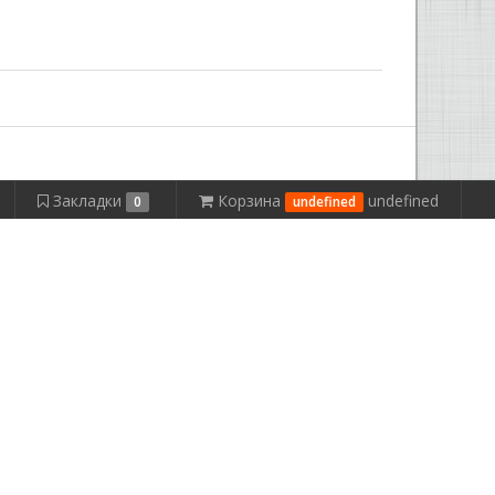
Закладки
Корзина
undefined
0
undefined