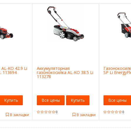
AL-KO 42.9 Li
Аккумуляторная
Газонокосилк
к. 113694
газонокосилка AL-KO 38.5 Li
SP Li EnergyFl
113278
Купить
Все цены
Купить
Все цены
0
0
В закладки
В закладки