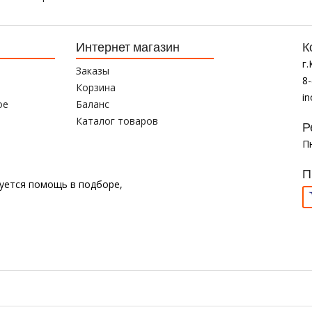
Интернет магазин
К
г
Заказы
8-
Корзина
i
ое
Баланс
Каталог товаров
Р
Пн
П
буется помощь в подборе,