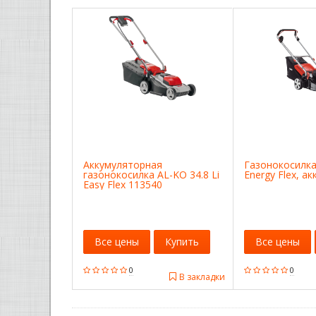
Аккумуляторная
Газонокосилка 
газонокосилка AL-KO 34.8 Li
Energy Flex, ак
Easy Flex 113540
Все цены
Купить
Все цены
0
0
В закладки