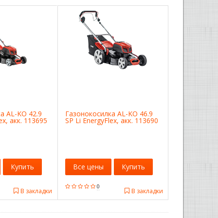
а AL-KO 42.9
Газонокосилка AL-KO 46.9
ex, акк. 113695
SP Li EnergyFlex, акк. 113690
Купить
Все цены
Купить
0
В закладки
В закладки