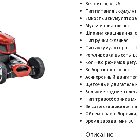
Вес нетто, кг
26
Тип питания
аккумуля
Емкость аккумулятора
Мульчирование
нет
Ширина скашивания, 
Тип ручки
складная
Тип аккумулятора
Li—
Регулировка высоты
ц
Кол—во режимов регу
Выбор скорости
нет
Асинхронный двигате
Щеточный двигатель
Большие задние коле
Тип травосборника
мя
Высота скашивания m
Объем травосборника
Время заряда, мин
90
Описание