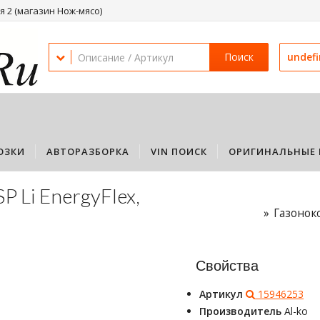
 2 (магазин Нож-мясо)
Поиск
undef
ОЗКИ
АВТОРАЗБОРКА
VIN ПОИСК
ОРИГИНАЛЬНЫЕ 
P Li EnergyFlex,
Газоноко
Свойства
Артикул
15946253
Производитель
Al-ko