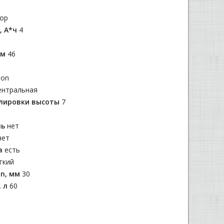
тор
, А*ч
4
см
46
lon
ентральная
лировки высоты
7
ль
нет
нет
са
есть
гкий
in, мм
30
, л
60