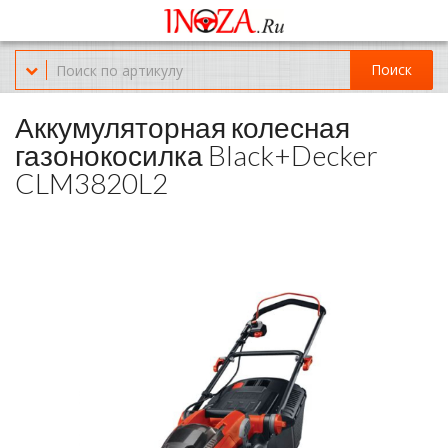
Офис обслуживания г.Краснодар (KRD) Куликова Поля 2 (магазин
Нож-мясо)
Поиск
8-(967)-300-69-11
Аккумуляторная колесная
газонокосилка Black+Decker
CLM3820L2