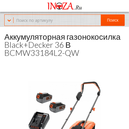
Офис обслуживания г.Краснодар (KRD) Куликова Поля 2 (магазин
Нож-мясо)
Поиск
8-(967)-300-69-11
Аккумуляторная газонокосилка
Black+Decker 36 В
BCMW33184L2-QW