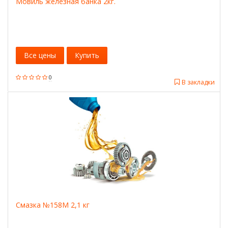
Мовиль железная банка 2кг.
Все цены
Купить
0
В закладки
Смазка №158М 2,1 кг