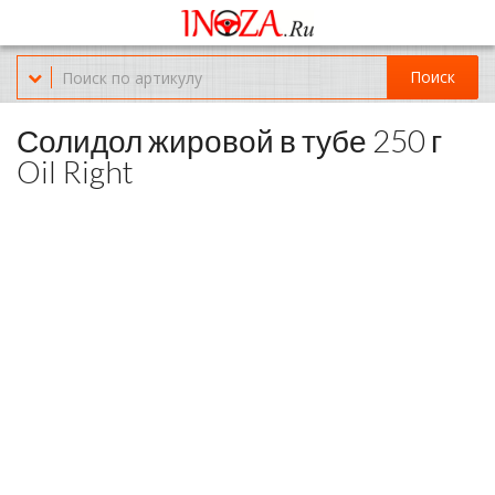
Офис обслуживания г.Краснодар (KRD) Куликова Поля 2 (магазин
Нож-мясо)
Поиск
8-(967)-300-69-11
Солидол жировой в тубе 250 г
Oil Right