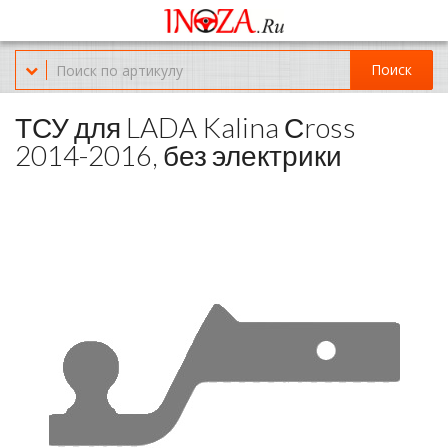
Офис обслуживания г.Краснодар (KRD) Куликова Поля 2 (магазин
Нож-мясо)
Поиск
8-(967)-300-69-11
ТСУ для LADA Kalina Сross
2014-2016, без электрики