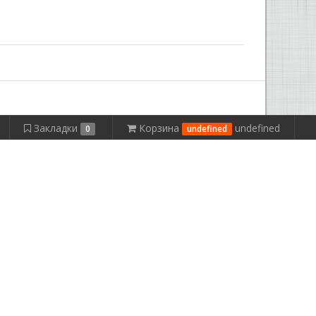
Закладки
Корзина
undefined
0
undefined