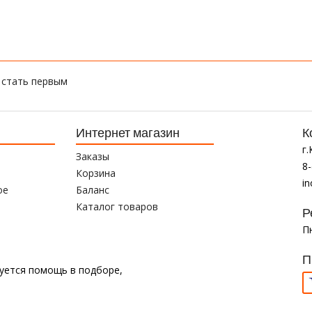
 стать первым
Интернет магазин
К
г
Заказы
8-
Корзина
i
ое
Баланс
Каталог товаров
Р
Пн
П
буется помощь в подборе,