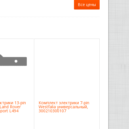
Все цены
ктрики 13-pin
Комплект электрики 7-pin
 Land Rover
Westfalia универсальный,
port L494
300210300107
3107300113