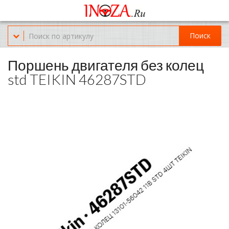
Офис обслуживания г.Краснодар (KRD) Куликова Поля 2 (магазин
Нож-мясо)
Поиск
8-(967)-300-69-11
Поршень двигателя без колец
std TEIKIN 46287STD