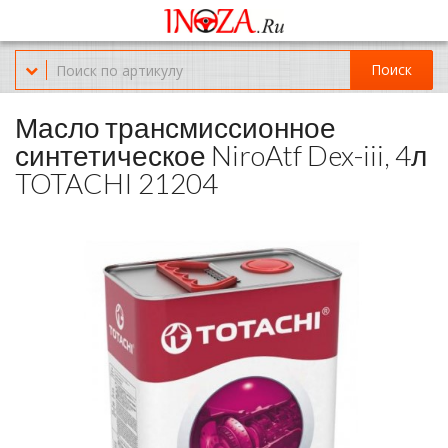
Офис обслуживания г.Краснодар (KRD) Куликова Поля 2 (магазин
Нож-мясо)
Поиск
8-(967)-300-69-11
Масло трансмиссионное
синтетическое NiroAtf Dex-iii, 4л
TOTACHI 21204