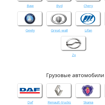
Baw
Byd
Chery
Geely
Great-wall
Lifan
Zx
Грузовые автомобили
Daf
Renault-trucks
Skania