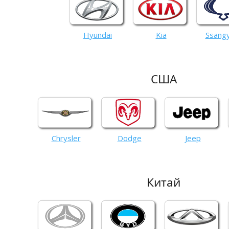
Hyundai
Kia
Ssang
США
Chrysler
Dodge
Jeep
Китай