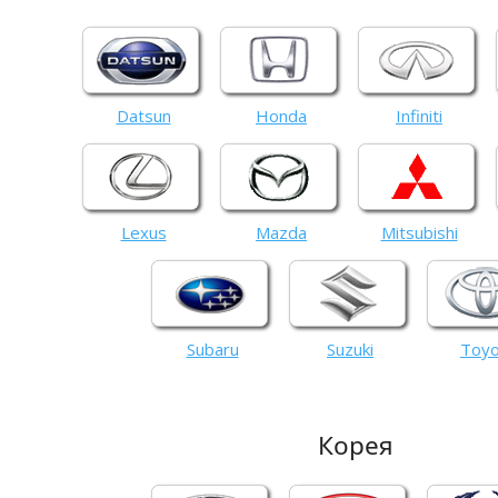
Datsun
Honda
Infiniti
Lexus
Mazda
Mitsubishi
Subaru
Suzuki
Toyo
Корея